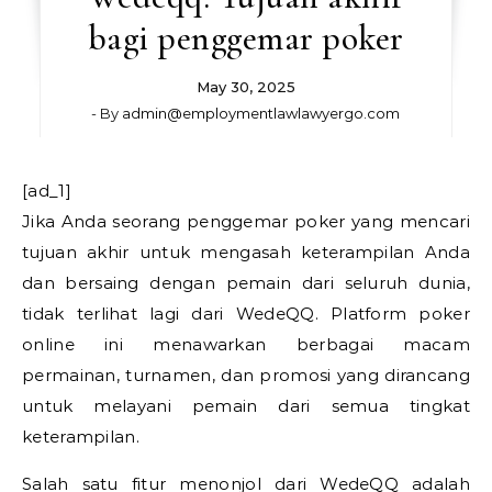
bagi penggemar poker
May 30, 2025
- By
admin@employmentlawlawyergo.com
[ad_1]
Jika Anda seorang penggemar poker yang mencari
tujuan akhir untuk mengasah keterampilan Anda
dan bersaing dengan pemain dari seluruh dunia,
tidak terlihat lagi dari WedeQQ. Platform poker
online ini menawarkan berbagai macam
permainan, turnamen, dan promosi yang dirancang
untuk melayani pemain dari semua tingkat
keterampilan.
Salah satu fitur menonjol dari WedeQQ adalah