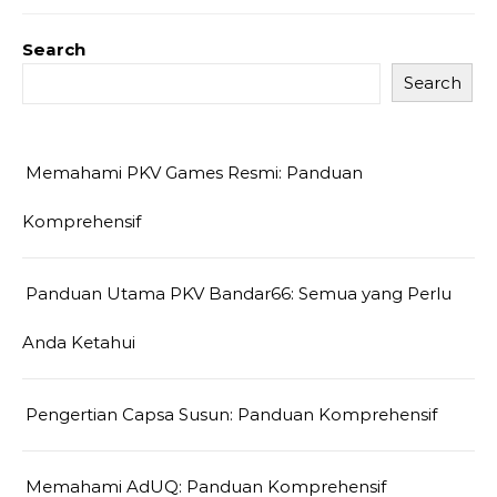
Search
Search
Memahami PKV Games Resmi: Panduan
Komprehensif
Panduan Utama PKV Bandar66: Semua yang Perlu
Anda Ketahui
Pengertian Capsa Susun: Panduan Komprehensif
Memahami AdUQ: Panduan Komprehensif