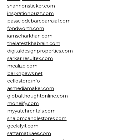
shannonsticker.com
insprationbuzz.com
passeiodebarcoarraial.com
fondworth.com
iamseharkhan.com
thelatestkhabrain.com
digitaldesignproperties.com
sarkariresultex.com
mealizo.com
barknpaws.net
cellostore.info
asmediamaker.com
globalthoughtonline.com
moneiify.com
myyatchrentals.com
shalomcandlestores.com
geekifyit.com
sattamatkaes.com