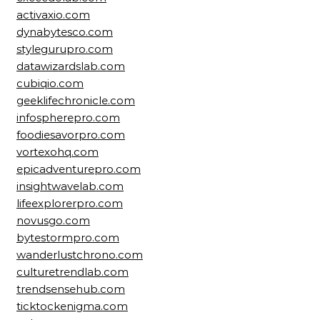
activaxio.com
dynabytesco.com
stylegurupro.com
datawizardslab.com
cubiqio.com
geeklifechronicle.com
infospherepro.com
foodiesavorpro.com
vortexohq.com
epicadventurepro.com
insightwavelab.com
lifeexplorerpro.com
novusgo.com
bytestormpro.com
wanderlustchrono.com
culturetrendlab.com
trendsensehub.com
ticktockenigma.com