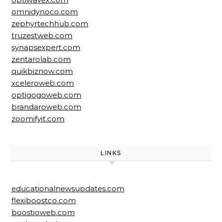
omnidynoco.com
zephyrtechhub.com
truzestweb.com
synapsexpert.com
zentarolab.com
quikbiznow.com
xceleroweb.com
optigogoweb.com
brandaroweb.com
zoomifyit.com
LINKS
educationalnewsupdates.com
flexiboostco.com
boostioweb.com