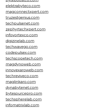
elektrabyteco.com
magconnectxpert.com
truzestgenius.com
techpulsenet.com
zephyrtechxpert.com
infovortexco.com
digizinelab.com
techwavego.com
codepulsex.com
techscopetech.com
magdynoweb.com
innovexaroweb.com
techreviveco.com
maglinkaro.com
dynabytenet.com
bytesourcepro.com
techspherelab.com
infomatrixlab.com