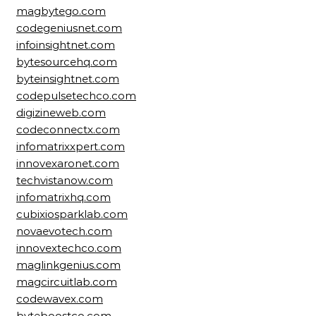
magbytego.com
codegeniusnet.com
infoinsightnet.com
bytesourcehq.com
byteinsightnet.com
codepulsetechco.com
digizineweb.com
codeconnectx.com
infomatrixxpert.com
innovexaronet.com
techvistanow.com
infomatrixhq.com
cubixiosparklab.com
novaevotech.com
innovextechco.com
maglinkgenius.com
magcircuitlab.com
codewavex.com
byteboostco.com