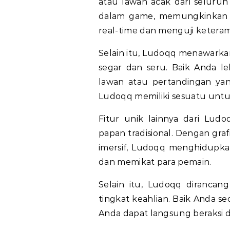
atau lawan acak dari seluruh
dalam game, memungkinkan p
real-time dan menguji keter
Selain itu, Ludoqq menawarka
segar dan seru. Baik Anda l
lawan atau pertandingan ya
Ludoqq memiliki sesuatu untu
Fitur unik lainnya dari Lu
papan tradisional. Dengan gra
imersif, Ludoqq menghidupka
dan memikat para pemain.
Selain itu, Ludoqq dirancan
tingkat keahlian. Baik Anda s
Anda dapat langsung beraksi