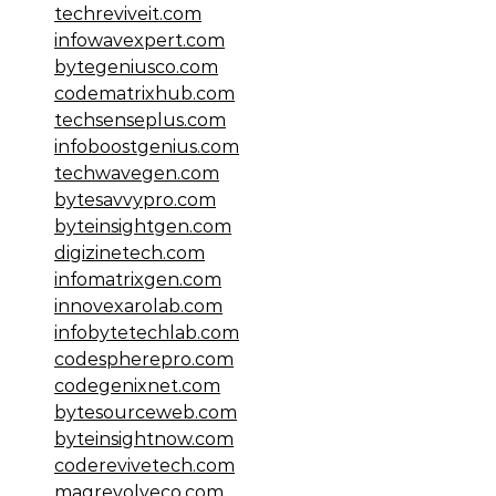
techreviveit.com
infowavexpert.com
bytegeniusco.com
codematrixhub.com
techsenseplus.com
infoboostgenius.com
techwavegen.com
bytesavvypro.com
byteinsightgen.com
digizinetech.com
infomatrixgen.com
innovexarolab.com
infobytetechlab.com
codespherepro.com
codegenixnet.com
bytesourceweb.com
byteinsightnow.com
coderevivetech.com
magrevolveco.com