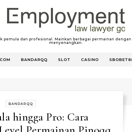
k pemula dan profesional. Mainkan berbagai permainan denga
menyenangkan.
.COM
BANDARQQ
SLOT
CASINO
SBOBET8
BANDARQQ
la hingga Pro: Cara
Level Permainan Pinoqq