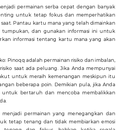
 menjadi permainan serba cepat dengan banyak
 Penting untuk tetap fokus dan memperhatikan
ap saat. Pantau kartu mana yang telah dimainkan
 tumpukan, dan gunakan informasi ini untuk
kan informasi tentang kartu mana yang akan
ko: Pinoqq adalah permainan risiko dan imbalan,
risiko saat ada peluang. Jika Anda mempunyai
takut untuk meraih kemenangan meskipun itu
langan beberapa poin. Demikian pula, jika Anda
kut untuk bertaruh dan mencoba membalikkan
da.
sa menjadi permainan yang menegangkan dan
ntuk tetap tenang dan tidak membiarkan emosi
p tenang dan fokus, bahkan ketika segala