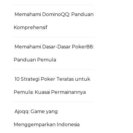
Memahami DominoQQ: Panduan
Komprehensif
Memahami Dasar-Dasar Poker88:
Panduan Pemula
10 Strategi Poker Teratas untuk
Pemula: Kuasai Permainannya
Ajoqq: Game yang
Menggemparkan Indonesia