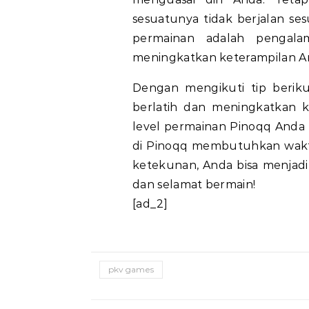
sesuatunya tidak berjalan ses
permainan adalah pengal
meningkatkan keterampilan An
Dengan mengikuti tip beri
berlatih dan meningkatkan 
level permainan Pinoqq Anda 
di Pinoqq membutuhkan wakt
ketekunan, Anda bisa menjadi
dan selamat bermain!
[ad_2]
pkv games