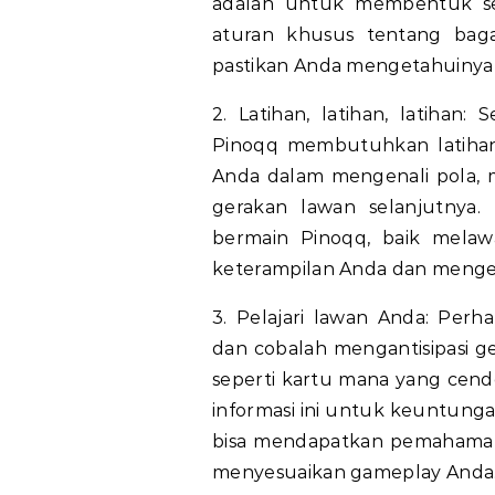
adalah untuk membentuk se
aturan khusus tentang baga
pastikan Anda mengetahuinya 
2. Latihan, latihan, latihan:
Pinoqq membutuhkan latihan.
Anda dalam mengenali pola, m
gerakan lawan selanjutnya.
bermain Pinoqq, baik mela
keterampilan Anda dan menge
3. Pelajari lawan Anda: Per
dan cobalah mengantisipasi g
seperti kartu mana yang cen
informasi ini untuk keuntung
bisa mendapatkan pemahaman 
menyesuaikan gameplay Anda