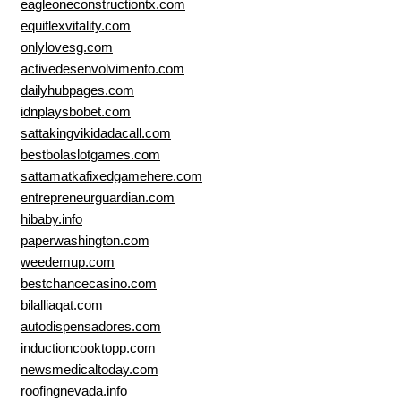
eagleoneconstructiontx.com
equiflexvitality.com
onlylovesg.com
activedesenvolvimento.com
dailyhubpages.com
idnplaysbobet.com
sattakingvikidadacall.com
bestbolaslotgames.com
sattamatkafixedgamehere.com
entrepreneurguardian.com
hibaby.info
paperwashington.com
weedemup.com
bestchancecasino.com
bilalliaqat.com
autodispensadores.com
inductioncooktopp.com
newsmedicaltoday.com
roofingnevada.info