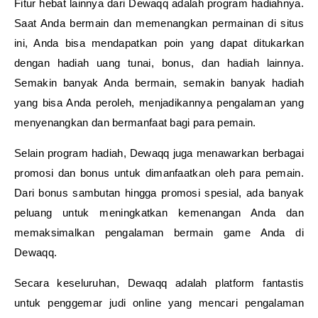
Fitur hebat lainnya dari Dewaqq adalah program hadiahnya.
Saat Anda bermain dan memenangkan permainan di situs
ini, Anda bisa mendapatkan poin yang dapat ditukarkan
dengan hadiah uang tunai, bonus, dan hadiah lainnya.
Semakin banyak Anda bermain, semakin banyak hadiah
yang bisa Anda peroleh, menjadikannya pengalaman yang
menyenangkan dan bermanfaat bagi para pemain.
Selain program hadiah, Dewaqq juga menawarkan berbagai
promosi dan bonus untuk dimanfaatkan oleh para pemain.
Dari bonus sambutan hingga promosi spesial, ada banyak
peluang untuk meningkatkan kemenangan Anda dan
memaksimalkan pengalaman bermain game Anda di
Dewaqq.
Secara keseluruhan, Dewaqq adalah platform fantastis
untuk penggemar judi online yang mencari pengalaman