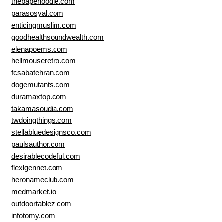
thebapehoodie.com
parasosyal.com
enticingmuslim.com
goodhealthsoundwealth.com
elenapoems.com
hellmouseretro.com
fcsabatehran.com
dogemutants.com
duramaxtop.com
takamasoudia.com
twdoingthings.com
stellabluedesignsco.com
paulsauthor.com
desirablecodeful.com
flexigennet.com
heronameclub.com
medmarket.io
outdoortablez.com
infotomy.com