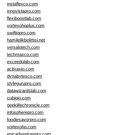
instaflexco.com
innovistapro.com
flexiboostlab.com
vortexohqplus.com
swiftiopro.com
hamilelikbelirtisi.net
versalotech.com
techmaxco.com
exceedolab.com
activaxio.com
dynabytesco.com
stylegurupro.com
datawizardslab.com
cubiqio.com
geeklifechronicle.com
infospherepro.com
foodiesavorpro.com
vortexohq.com
epicadventurepro.com