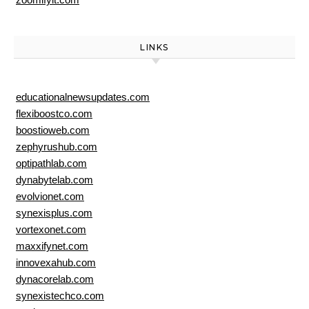
LINKS
educationalnewsupdates.com
flexiboostco.com
boostioweb.com
zephyrushub.com
optipathlab.com
dynabytelab.com
evolvionet.com
synexisplus.com
vortexonet.com
maxxifynet.com
innovexahub.com
dynacorelab.com
synexistechco.com