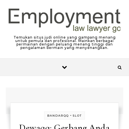
Skip to content
Temukan situs judi online yang gampang menang
untuk pemula dan profesional. Mainkan berbagai
permainan dengan peluang menang tinggi dan
pengalaman bermain yang menyenangkan.
-
BANDARQQ
SLOT
Dewaqq: Gerbang Anda