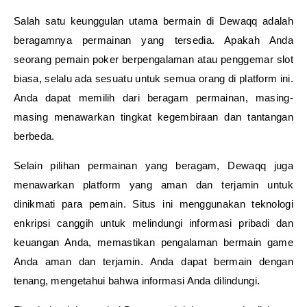
Salah satu keunggulan utama bermain di Dewaqq adalah
beragamnya permainan yang tersedia. Apakah Anda
seorang pemain poker berpengalaman atau penggemar slot
biasa, selalu ada sesuatu untuk semua orang di platform ini.
Anda dapat memilih dari beragam permainan, masing-
masing menawarkan tingkat kegembiraan dan tantangan
berbeda.
Selain pilihan permainan yang beragam, Dewaqq juga
menawarkan platform yang aman dan terjamin untuk
dinikmati para pemain. Situs ini menggunakan teknologi
enkripsi canggih untuk melindungi informasi pribadi dan
keuangan Anda, memastikan pengalaman bermain game
Anda aman dan terjamin. Anda dapat bermain dengan
tenang, mengetahui bahwa informasi Anda dilindungi.