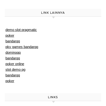
LINK LAINNYA
demo slot pragmatic
poker
bandarqq
pkv games bandarqq
dominoqq
bandarqq
poker online
slot demo pg
bandarqq
poker
LINKS