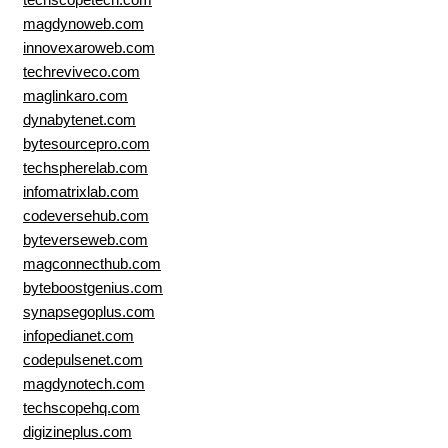
magdynoweb.com
innovexaroweb.com
techreviveco.com
maglinkaro.com
dynabytenet.com
bytesourcepro.com
techspherelab.com
infomatrixlab.com
codeversehub.com
byteverseweb.com
magconnecthub.com
byteboostgenius.com
synapsegoplus.com
infopedianet.com
codepulsenet.com
magdynotech.com
techscopehq.com
digizineplus.com