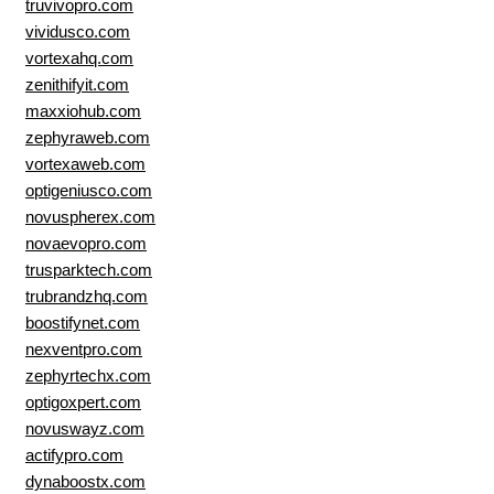
truvivopro.com
vividusco.com
vortexahq.com
zenithifyit.com
maxxiohub.com
zephyraweb.com
vortexaweb.com
optigeniusco.com
novuspherex.com
novaevopro.com
trusparktech.com
trubrandzhq.com
boostifynet.com
nexventpro.com
zephyrtechx.com
optigoxpert.com
novuswayz.com
actifypro.com
dynaboostx.com