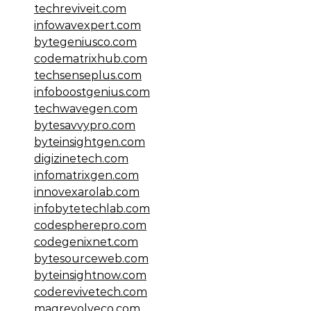
techreviveit.com
infowavexpert.com
bytegeniusco.com
codematrixhub.com
techsenseplus.com
infoboostgenius.com
techwavegen.com
bytesavvypro.com
byteinsightgen.com
digizinetech.com
infomatrixgen.com
innovexarolab.com
infobytetechlab.com
codespherepro.com
codegenixnet.com
bytesourceweb.com
byteinsightnow.com
coderevivetech.com
magrevolveco.com