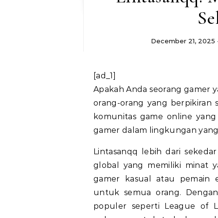
Se
December 21, 2025
[ad_1]
Apakah Anda seorang gamer y
orang-orang yang berpikiran 
komunitas game online yang
gamer dalam lingkungan ya
Lintasanqq lebih dari sekeda
global yang memiliki minat 
gamer kasual atau pemain es
untuk semua orang. Dengan 
populer seperti League of L