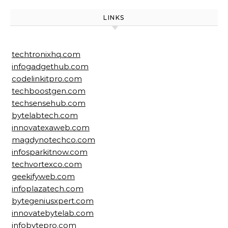
LINKS
techtronixhq.com
infogadgethub.com
codelinkitpro.com
techboostgen.com
techsensehub.com
bytelabtech.com
innovatexaweb.com
magdynotechco.com
infosparkitnow.com
techvortexco.com
geekifyweb.com
infoplazatech.com
bytegeniusxpert.com
innovatebytelab.com
infobytepro.com