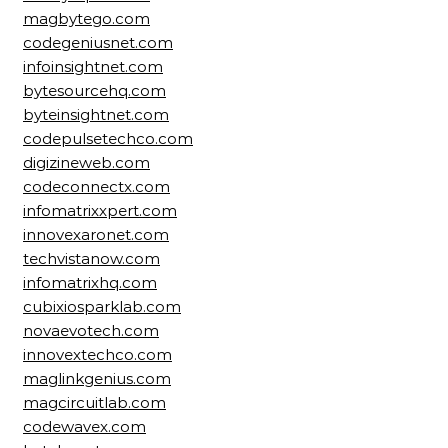
magbytego.com
codegeniusnet.com
infoinsightnet.com
bytesourcehq.com
byteinsightnet.com
codepulsetechco.com
digizineweb.com
codeconnectx.com
infomatrixxpert.com
innovexaronet.com
techvistanow.com
infomatrixhq.com
cubixiosparklab.com
novaevotech.com
innovextechco.com
maglinkgenius.com
magcircuitlab.com
codewavex.com