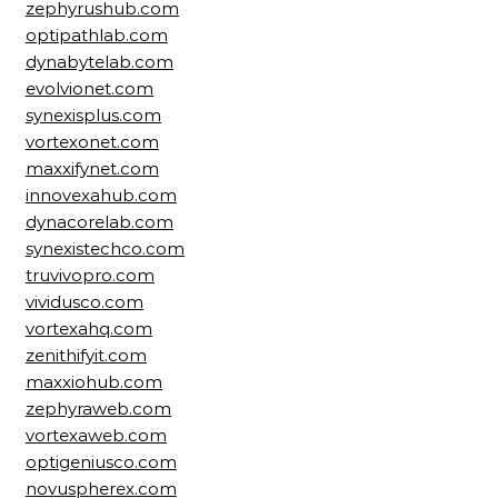
zephyrushub.com
optipathlab.com
dynabytelab.com
evolvionet.com
synexisplus.com
vortexonet.com
maxxifynet.com
innovexahub.com
dynacorelab.com
synexistechco.com
truvivopro.com
vividusco.com
vortexahq.com
zenithifyit.com
maxxiohub.com
zephyraweb.com
vortexaweb.com
optigeniusco.com
novuspherex.com