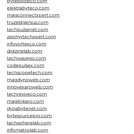
byteboostco.com
elektrabyteco.com
magconnectxpert.com
truzestgenius.com
techpulsenet.com
zephyrtechxpert.com
infovortexco.com
digizinelab.com
techwavego.com
codepulsex.com
techscopetech.com
magdynoweb.com
innovexaroweb.com
techreviveco.com
maglinkaro.com
dynabytenet.com
bytesourcepro.com
techspherelab.com
infomatrixlab.com