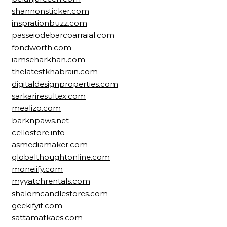
shannonsticker.com
insprationbuzz.com
passeiodebarcoarraial.com
fondworth.com
iamseharkhan.com
thelatestkhabrain.com
digitaldesignproperties.com
sarkariresultex.com
mealizo.com
barknpaws.net
cellostore.info
asmediamaker.com
globalthoughtonline.com
moneiify.com
myyatchrentals.com
shalomcandlestores.com
geekifyit.com
sattamatkaes.com