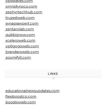
optiwavex.com
omnidynoco.com
zephyrtechhub.com
truzestweb.com
synapsexpert.com
zentarolab.com
quikbiznow.com
xceleroweb.com
optigogoweb.com
brandaroweb.com
zoomifyit.com
LINKS
educationalnewsupdates.com
flexiboostco.com
boostioweb.com