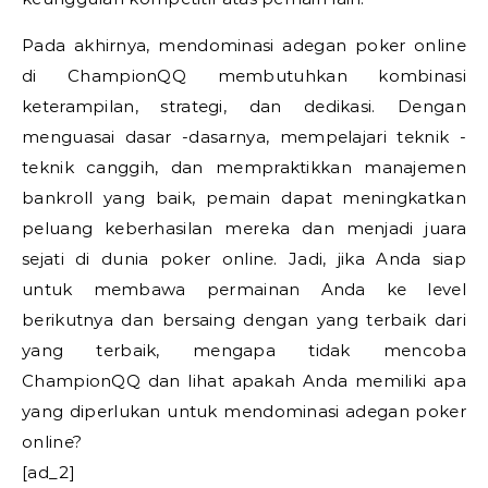
Pada akhirnya, mendominasi adegan poker online
di ChampionQQ membutuhkan kombinasi
keterampilan, strategi, dan dedikasi. Dengan
menguasai dasar -dasarnya, mempelajari teknik -
teknik canggih, dan mempraktikkan manajemen
bankroll yang baik, pemain dapat meningkatkan
peluang keberhasilan mereka dan menjadi juara
sejati di dunia poker online. Jadi, jika Anda siap
untuk membawa permainan Anda ke level
berikutnya dan bersaing dengan yang terbaik dari
yang terbaik, mengapa tidak mencoba
ChampionQQ dan lihat apakah Anda memiliki apa
yang diperlukan untuk mendominasi adegan poker
online?
[ad_2]