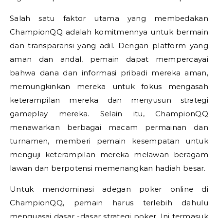
Salah satu faktor utama yang membedakan
ChampionQQ adalah komitmennya untuk bermain
dan transparansi yang adil. Dengan platform yang
aman dan andal, pemain dapat mempercayai
bahwa dana dan informasi pribadi mereka aman,
memungkinkan mereka untuk fokus mengasah
keterampilan mereka dan menyusun strategi
gameplay mereka. Selain itu, ChampionQQ
menawarkan berbagai macam permainan dan
turnamen, memberi pemain kesempatan untuk
menguji keterampilan mereka melawan beragam
lawan dan berpotensi memenangkan hadiah besar.
Untuk mendominasi adegan poker online di
ChampionQQ, pemain harus terlebih dahulu
menguasai dasar -dasar strategi poker. Ini termasuk