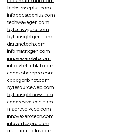
codematrixhub.com
techsenseplus.com
infoboostgenius.com
techwavegen.com
bytesavvypro.com
byteinsightgen.com
digizinetech.com
infomatrixgen.com
innovexarolab.com
infobytetechlab.com
codespherepro.com
codegenixnet.com
bytesourceweb.com
byteinsightnow.com
coderevivetech.com
magrevolveco.com
innovexarotech.com
infovortexpro.com
magcircuitplus.com