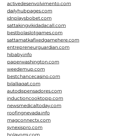
activedesenvolvimento.com
dailyhubpages.com
idnplaysbobet.com
sattakingvikidadacall.com
bestbolaslotgames.com
sattamatkafixedgamehere.com
entrepreneurguardian.com
hibaby.info
paperwashington.com
weedemup.com
bestchancecasino.com
bilalliaqat.com
autodispensadores.com
inductioncooktopp.com
newsmedicaltoday.com
roofingnevada.info
magconnectx.com
synexispro.com
holayomi.com