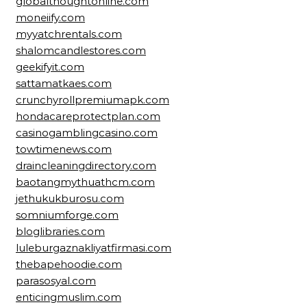
globalthoughtonline.com
moneiify.com
myyatchrentals.com
shalomcandlestores.com
geekifyit.com
sattamatkaes.com
crunchyrollpremiumapk.com
hondacareprotectplan.com
casinogamblingcasino.com
towtimenews.com
draincleaningdirectory.com
baotangmythuathcm.com
jethukukburosu.com
somniumforge.com
bloglibraries.com
luleburgaznakliyatfirmasi.com
thebapehoodie.com
parasosyal.com
enticingmuslim.com