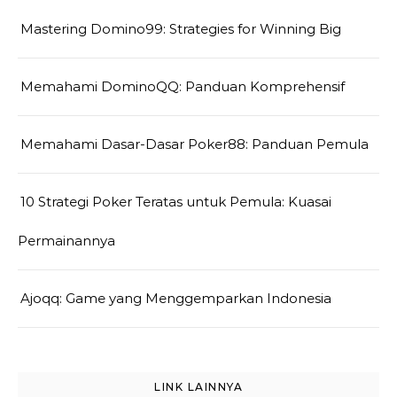
Mastering Domino99: Strategies for Winning Big
Memahami DominoQQ: Panduan Komprehensif
Memahami Dasar-Dasar Poker88: Panduan Pemula
10 Strategi Poker Teratas untuk Pemula: Kuasai
Permainannya
Ajoqq: Game yang Menggemparkan Indonesia
LINK LAINNYA