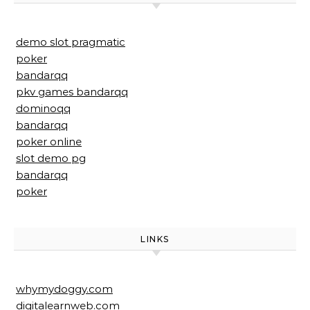
demo slot pragmatic
poker
bandarqq
pkv games bandarqq
dominoqq
bandarqq
poker online
slot demo pg
bandarqq
poker
LINKS
whymydoggy.com
digitalearnweb.com