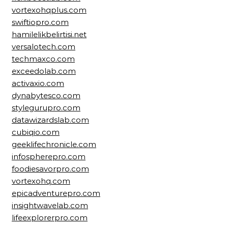
vortexohqplus.com
swiftiopro.com
hamilelikbelirtisi.net
versalotech.com
techmaxco.com
exceedolab.com
activaxio.com
dynabytesco.com
stylegurupro.com
datawizardslab.com
cubiqio.com
geeklifechronicle.com
infospherepro.com
foodiesavorpro.com
vortexohq.com
epicadventurepro.com
insightwavelab.com
lifeexplorerpro.com