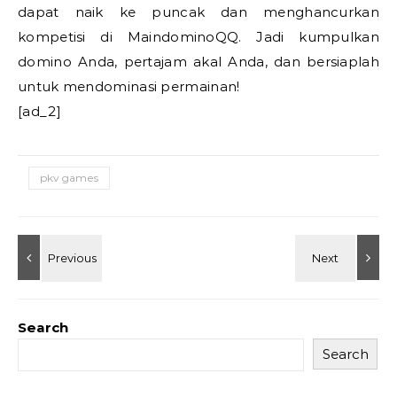
dapat naik ke puncak dan menghancurkan
kompetisi di MaindominoQQ. Jadi kumpulkan
domino Anda, pertajam akal Anda, dan bersiaplah
untuk mendominasi permainan!
[ad_2]
pkv games
Search
Search