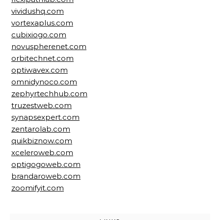
vividushq.com
vortexaplus.com
cubixiogo.com
novuspherenet.com
orbitechnet.com
optiwavex.com
omnidynoco.com
zephyrtechhub.com
truzestweb.com
synapsexpert.com
zentarolab.com
quikbiznow.com
xceleroweb.com
optigogoweb.com
brandaroweb.com
zoomifyit.com