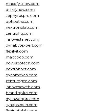
maxxifyitnow.com
quixifynow.com
zephyruspro.com
optipathx.com
nextronixlab.com
zentrixhq.com
innovestanet.com
dynabytexpert.com
flexifyit.com
maxxiogo.com
novusgotech.com
nextronnet.com
dynamoxco.com
zenturogen.com
innovexaweb.com
brandioplus.com
dynawebpro.com
synapsegen.com
flexipathlab.com