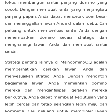
fokus membangun rantai panjang domino yang
cocok. Dengan membuat rantai yang menjangkau
panjang papan, Anda dapat mencetak poin besar
dan meninggalkan lawan Anda di dalam debu. Cari
peluang untuk memperluas rantai Anda dengan
menempatkan domino secara strategis dan
menghalangi lawan Anda dari membuat rantai
sendiri.
Strategi penting lainnya di MaindominoQQ adalah
memperhatikan gerakan lawan Anda dan
menyesuaikan strategi Anda. Dengan menonton
bagaimana lawan Anda memainkan domino
mereka dan mengantisipasi gerakan mereka
berikutnya, Anda dapat membuat keputusan yang
lebih cerdas dan tetap selangkah lebih maju dari
kompetisi. Cari peluang untuk memblokir lawan