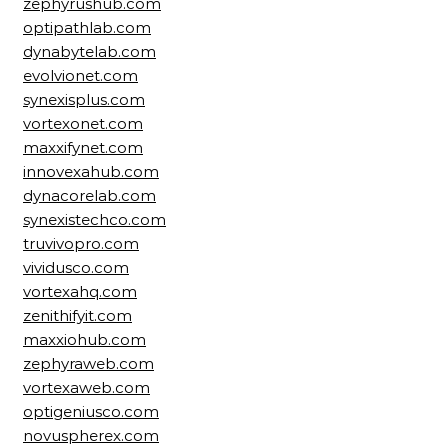
zephyrushub.com
optipathlab.com
dynabytelab.com
evolvionet.com
synexisplus.com
vortexonet.com
maxxifynet.com
innovexahub.com
dynacorelab.com
synexistechco.com
truvivopro.com
vividusco.com
vortexahq.com
zenithifyit.com
maxxiohub.com
zephyraweb.com
vortexaweb.com
optigeniusco.com
novuspherex.com