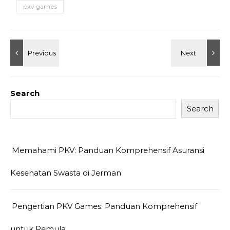
pkv games
Search
Search
Memahami PKV: Panduan Komprehensif Asuransi
Kesehatan Swasta di Jerman
Pengertian PKV Games: Panduan Komprehensif
untuk Pemula