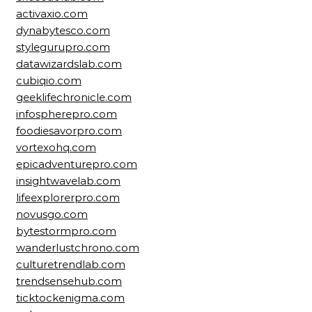
activaxio.com
dynabytesco.com
stylegurupro.com
datawizardslab.com
cubiqio.com
geeklifechronicle.com
infospherepro.com
foodiesavorpro.com
vortexohq.com
epicadventurepro.com
insightwavelab.com
lifeexplorerpro.com
novusgo.com
bytestormpro.com
wanderlustchrono.com
culturetrendlab.com
trendsensehub.com
ticktockenigma.com