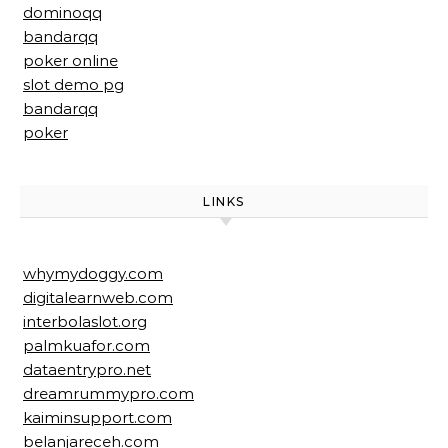
dominoqq
bandarqq
poker online
slot demo pg
bandarqq
poker
LINKS
whymydoggy.com
digitalearnweb.com
interbolaslot.org
palmkuafor.com
dataentrypro.net
dreamrummypro.com
kaiminsupport.com
belanjareceh.com