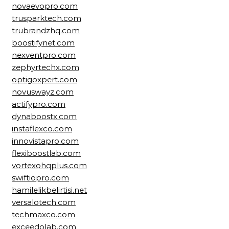
novaevopro.com
trusparktech.com
trubrandzhq.com
boostifynet.com
nexventpro.com
zephyrtechx.com
optigoxpert.com
novuswayz.com
actifypro.com
dynaboostx.com
instaflexco.com
innovistapro.com
flexiboostlab.com
vortexohqplus.com
swiftiopro.com
hamilelikbelirtisi.net
versalotech.com
techmaxco.com
exceedolab.com