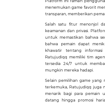
Platform ini ramah penggun
menemukan game favorit merek
transparan, memberikan pemain
Salah satu fitur menonjol d
keamanan dan privasi. Platfo
untuk memastikan bahwa sem
bahwa pemain dapat menikm
khawatir tentang informasi
Ratujudiqq memiliki tim age
tersedia 24/7 untuk memb
mungkin mereka hadapi.
Selain pemilihan game yang
terkemuka, Ratujudiqq juga 
menarik bagi para pemain 
datang hingga promosi har