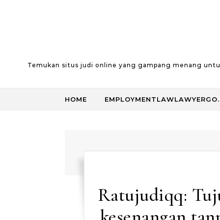
Skip to content
Temukan situs judi online yang gampang menang untu
HOME
EMPLOYMENTLAWLAWYERGO
Ratujudiqq: Tuj
kesenangan tan