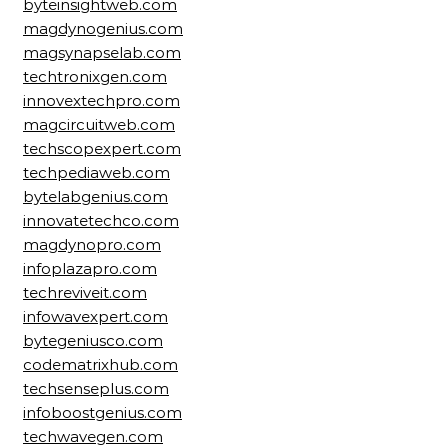
byteinsightweb.com
magdynogenius.com
magsynapselab.com
techtronixgen.com
innovextechpro.com
magcircuitweb.com
techscopexpert.com
techpediaweb.com
bytelabgenius.com
innovatetechco.com
magdynopro.com
infoplazapro.com
techreviveit.com
infowavexpert.com
bytegeniusco.com
codematrixhub.com
techsenseplus.com
infoboostgenius.com
techwavegen.com