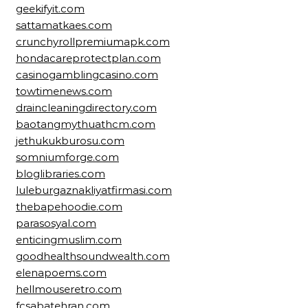
geekifyit.com
sattamatkaes.com
crunchyrollpremiumapk.com
hondacareprotectplan.com
casinogamblingcasino.com
towtimenews.com
draincleaningdirectory.com
baotangmythuathcm.com
jethukukburosu.com
somniumforge.com
bloglibraries.com
luleburgaznakliyatfirmasi.com
thebapehoodie.com
parasosyal.com
enticingmuslim.com
goodhealthsoundwealth.com
elenapoems.com
hellmouseretro.com
fcsabatehran.com