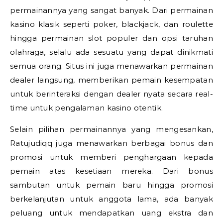
permainannya yang sangat banyak. Dari permainan
kasino klasik seperti poker, blackjack, dan roulette
hingga permainan slot populer dan opsi taruhan
olahraga, selalu ada sesuatu yang dapat dinikmati
semua orang. Situs ini juga menawarkan permainan
dealer langsung, memberikan pemain kesempatan
untuk berinteraksi dengan dealer nyata secara real-
time untuk pengalaman kasino otentik.
Selain pilihan permainannya yang mengesankan,
Ratujudiqq juga menawarkan berbagai bonus dan
promosi untuk memberi penghargaan kepada
pemain atas kesetiaan mereka. Dari bonus
sambutan untuk pemain baru hingga promosi
berkelanjutan untuk anggota lama, ada banyak
peluang untuk mendapatkan uang ekstra dan