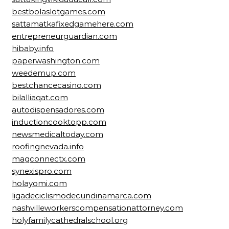
bestbolaslotgames.com
sattamatkafixedgamehere.com
entrepreneurguardian.com
hibaby.info
paperwashington.com
weedemup.com
bestchancecasino.com
bilalliaqat.com
autodispensadores.com
inductioncooktopp.com
newsmedicaltoday.com
roofingnevada.info
magconnectx.com
synexispro.com
holayomi.com
ligadeciclismodecundinamarca.com
nashvilleworkerscompensationattorney.com
holyfamilycathedralschool.org