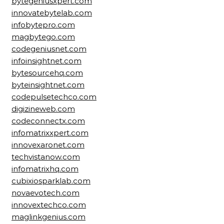
bytegeniusxpert.com
innovatebytelab.com
infobytepro.com
magbytego.com
codegeniusnet.com
infoinsightnet.com
bytesourcehq.com
byteinsightnet.com
codepulsetechco.com
digizineweb.com
codeconnectx.com
infomatrixxpert.com
innovexaronet.com
techvistanow.com
infomatrixhq.com
cubixiosparklab.com
novaevotech.com
innovextechco.com
maglinkgenius.com