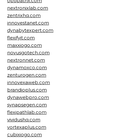
optipathx.com
nextronixlab.com
zentrixhq.com
innovestanet.com
dynabytexpert.com
flexifyit.com
maxxiogo.com
novusgotech.com
nextronnet.com
dynamoxco.com
zenturogen.com
innovexaweb.com
brandioplus.com
dynawebpro.com
synapsegen.com
flexipathlab.com
vividushq.com
vortexaplus.com
cubixiogo.com