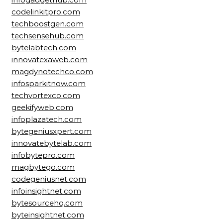
codelinkitpro.com
techboostgen.com
techsensehub.com
bytelabtech.com
innovatexaweb.com
magdynotechco.com
infosparkitnow.com
techvortexco.com
geekifyweb.com
infoplazatech.com
bytegeniusxpert.com
innovatebytelab.com
infobytepro.com
magbytego.com
codegeniusnet.com
infoinsightnet.com
bytesourcehq.com
byteinsightnet.com