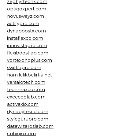
zephyrtechx.com
optigoxpert.com
novuswayz.com
actifypro.com
dynaboostx.com
instaflexco.com
innovistapro.com
flexiboostlab.com
vortexohqplus.com
swiftiopro.com
hamilelikbelirtisi.net
versalotech.com
techmaxco.com
exceedolab.com
activaxio.com
dynabytesco.com
stylegurupro.com
datawizardslab.com
cubiqio.com