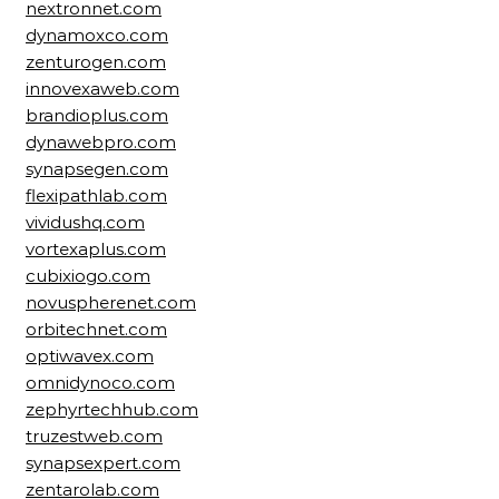
nextronnet.com
dynamoxco.com
zenturogen.com
innovexaweb.com
brandioplus.com
dynawebpro.com
synapsegen.com
flexipathlab.com
vividushq.com
vortexaplus.com
cubixiogo.com
novuspherenet.com
orbitechnet.com
optiwavex.com
omnidynoco.com
zephyrtechhub.com
truzestweb.com
synapsexpert.com
zentarolab.com