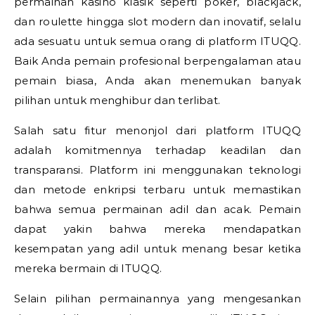
permainan kasino klasik seperti poker, blackjack,
dan roulette hingga slot modern dan inovatif, selalu
ada sesuatu untuk semua orang di platform ITUQQ.
Baik Anda pemain profesional berpengalaman atau
pemain biasa, Anda akan menemukan banyak
pilihan untuk menghibur dan terlibat.
Salah satu fitur menonjol dari platform ITUQQ
adalah komitmennya terhadap keadilan dan
transparansi. Platform ini menggunakan teknologi
dan metode enkripsi terbaru untuk memastikan
bahwa semua permainan adil dan acak. Pemain
dapat yakin bahwa mereka mendapatkan
kesempatan yang adil untuk menang besar ketika
mereka bermain di ITUQQ.
Selain pilihan permainannya yang mengesankan