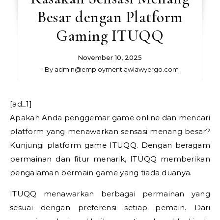
Besar dengan Platform
Gaming ITUQQ
November 10, 2025
- By
admin@employmentlawlawyergo.com
[ad_1]
Apakah Anda penggemar game online dan mencari
platform yang menawarkan sensasi menang besar?
Kunjungi platform game ITUQQ. Dengan beragam
permainan dan fitur menarik, ITUQQ memberikan
pengalaman bermain game yang tiada duanya.
ITUQQ menawarkan berbagai permainan yang
sesuai dengan preferensi setiap pemain. Dari