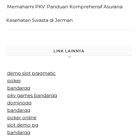
Memahami PKV: Panduan Komprehensif Asuransi
Kesehatan Swasta di Jerman
LINK LAINNYA
demo slot pragmatic
poker
bandarqq
pkv games bandarqq
dominoqq
bandarqq
poker online
slot demo pg
bandarqq