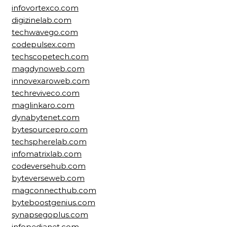
infovortexco.com
digizinelab.com
techwavego.com
codepulsex.com
techscopetech.com
magdynoweb.com
innovexaroweb.com
techreviveco.com
maglinkaro.com
dynabytenet.com
bytesourcepro.com
techspherelab.com
infomatrixlab.com
codeversehub.com
byteverseweb.com
magconnecthub.com
byteboostgenius.com
synapsegoplus.com
infopedianet.com