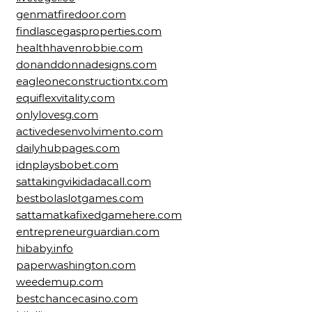
genmatfiredoor.com
findlascegasproperties.com
healthhavenrobbie.com
donanddonnadesigns.com
eagleoneconstructiontx.com
equiflexvitality.com
onlylovesg.com
activedesenvolvimento.com
dailyhubpages.com
idnplaysbobet.com
sattakingvikidadacall.com
bestbolaslotgames.com
sattamatkafixedgamehere.com
entrepreneurguardian.com
hibaby.info
paperwashington.com
weedemup.com
bestchancecasino.com