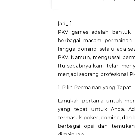
[ad_1]
PKV games adalah bentuk p
berbagai macam permainan u
hingga domino, selalu ada s
PKV. Namun, menguasai perma
Itu sebabnya kami telah m
menjadi seorang profesional P
1. Pilih Permainan yang Tepat
Langkah pertama untuk men
yang tepat untuk Anda. Ad
termasuk poker, domino, dan 
berbagai opsi dan temuka
dimainkan.