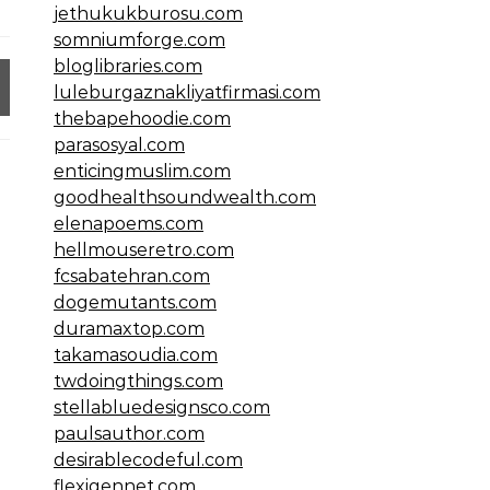
jethukukburosu.com
somniumforge.com
bloglibraries.com
luleburgaznakliyatfirmasi.com
thebapehoodie.com
parasosyal.com
enticingmuslim.com
goodhealthsoundwealth.com
elenapoems.com
hellmouseretro.com
fcsabatehran.com
dogemutants.com
duramaxtop.com
takamasoudia.com
twdoingthings.com
stellabluedesignsco.com
paulsauthor.com
desirablecodeful.com
flexigennet.com