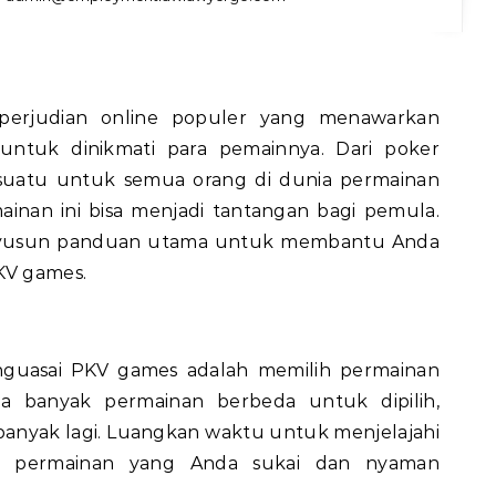
erjudian online populer yang menawarkan
ntuk dinikmati para pemainnya. Dari poker
esuatu untuk semua orang di dunia permainan
inan ini bisa menjadi tantangan bagi pemula.
enyusun panduan utama untuk membantu Anda
KV games.
guasai PKV games adalah memilih permainan
a banyak permainan berbeda untuk dipilih,
banyak lagi. Luangkan waktu untuk menjelajahi
n permainan yang Anda sukai dan nyaman