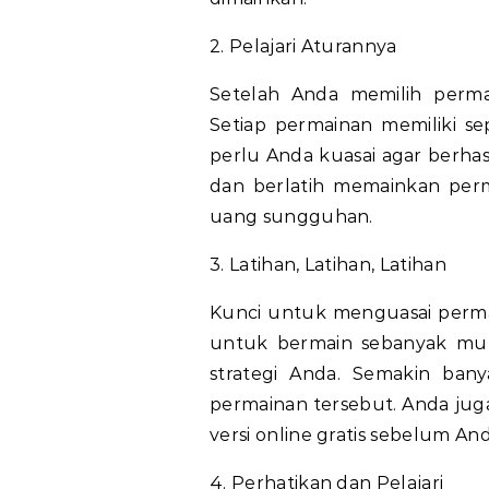
2. Pelajari Aturannya
Setelah Anda memilih perma
Setiap permainan memiliki se
perlu Anda kuasai agar berh
dan berlatih memainkan per
uang sungguhan.
3. Latihan, Latihan, Latihan
Kunci untuk menguasai perma
untuk bermain sebanyak mu
strategi Anda. Semakin ban
permainan tersebut. Anda ju
versi online gratis sebelum 
4. Perhatikan dan Pelajari