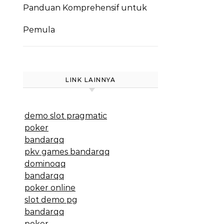
Panduan Komprehensif untuk
Pemula
LINK LAINNYA
demo slot pragmatic
poker
bandarqq
pkv games bandarqq
dominoqq
bandarqq
poker online
slot demo pg
bandarqq
poker