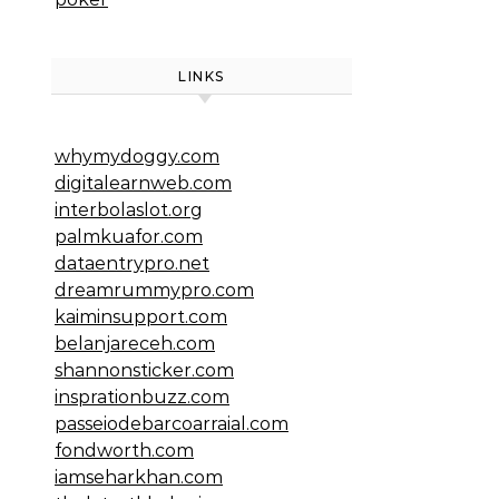
LINKS
whymydoggy.com
digitalearnweb.com
interbolaslot.org
palmkuafor.com
dataentrypro.net
dreamrummypro.com
kaiminsupport.com
belanjareceh.com
shannonsticker.com
insprationbuzz.com
passeiodebarcoarraial.com
fondworth.com
iamseharkhan.com