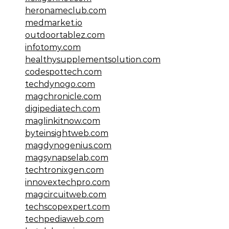
heronameclub.com
medmarket.io
outdoortablez.com
infotomy.com
healthysupplementsolution.com
codespottech.com
techdynogo.com
magchronicle.com
digipediatech.com
maglinkitnow.com
byteinsightweb.com
magdynogenius.com
magsynapselab.com
techtronixgen.com
innovextechpro.com
magcircuitweb.com
techscopexpert.com
techpediaweb.com