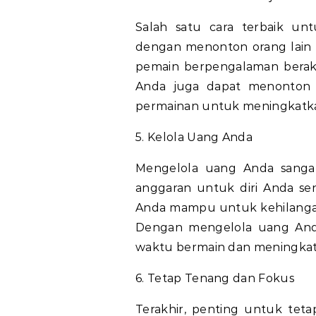
Salah satu cara terbaik un
dengan menonton orang lain
pemain berpengalaman beraksi
Anda juga dapat menonton 
permainan untuk meningkatka
5. Kelola Uang Anda
Mengelola uang Anda sanga
anggaran untuk diri Anda sen
Anda mampu untuk kehilangan
Dengan mengelola uang Anda
waktu bermain dan meningka
6. Tetap Tenang dan Fokus
Terakhir, penting untuk tet