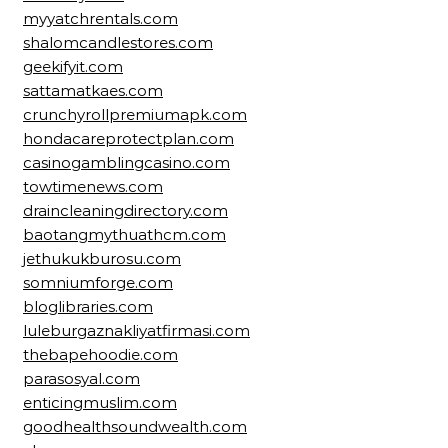
myyatchrentals.com
shalomcandlestores.com
geekifyit.com
sattamatkaes.com
crunchyrollpremiumapk.com
hondacareprotectplan.com
casinogamblingcasino.com
towtimenews.com
draincleaningdirectory.com
baotangmythuathcm.com
jethukukburosu.com
somniumforge.com
bloglibraries.com
luleburgaznakliyatfirmasi.com
thebapehoodie.com
parasosyal.com
enticingmuslim.com
goodhealthsoundwealth.com