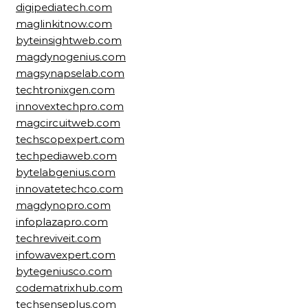
digipediatech.com
maglinkitnow.com
byteinsightweb.com
magdynogenius.com
magsynapselab.com
techtronixgen.com
innovextechpro.com
magcircuitweb.com
techscopexpert.com
techpediaweb.com
bytelabgenius.com
innovatetechco.com
magdynopro.com
infoplazapro.com
techreviveit.com
infowavexpert.com
bytegeniusco.com
codematrixhub.com
techsenseplus.com