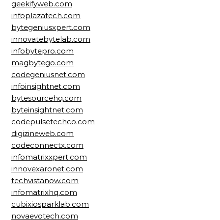
geekifyweb.com
infoplazatech.com
bytegeniusxpert.com
innovatebytelab.com
infobytepro.com
magbytego.com
codegeniusnet.com
infoinsightnet.com
bytesourcehq.com
byteinsightnet.com
codepulsetechco.com
digizineweb.com
codeconnectx.com
infomatrixxpert.com
innovexaronet.com
techvistanow.com
infomatrixhq.com
cubixiosparklab.com
novaevotech.com