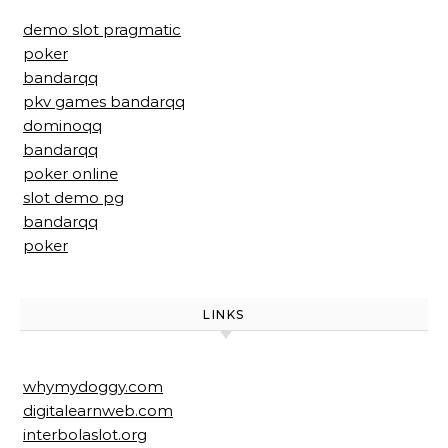
demo slot pragmatic
poker
bandarqq
pkv games bandarqq
dominoqq
bandarqq
poker online
slot demo pg
bandarqq
poker
LINKS
whymydoggy.com
digitalearnweb.com
interbolaslot.org