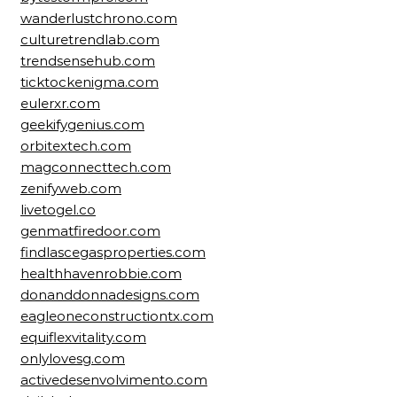
wanderlustchrono.com
culturetrendlab.com
trendsensehub.com
ticktockenigma.com
eulerxr.com
geekifygenius.com
orbitextech.com
magconnecttech.com
zenifyweb.com
livetogel.co
genmatfiredoor.com
findlascegasproperties.com
healthhavenrobbie.com
donanddonnadesigns.com
eagleoneconstructiontx.com
equiflexvitality.com
onlylovesg.com
activedesenvolvimento.com