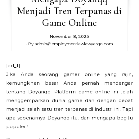
Menjadi Tren Terpanas di
Game Online
November 8, 2025
- By
admin@employmentlawlawyergo.com
[ad_1]
Jika Anda seorang gamer online yang rajin,
kemungkinan besar Anda pernah mendengar
tentang Doyanqq. Platform game online ini telah
menggemparkan dunia game dan dengan cepat
menjadi salah satu tren terpanas di industri ini. Tapi
apa sebenarnya Doyanqq itu, dan mengapa begitu
populer?