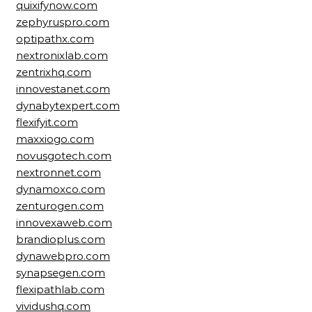
quixifynow.com
zephyruspro.com
optipathx.com
nextronixlab.com
zentrixhq.com
innovestanet.com
dynabytexpert.com
flexifyit.com
maxxiogo.com
novusgotech.com
nextronnet.com
dynamoxco.com
zenturogen.com
innovexaweb.com
brandioplus.com
dynawebpro.com
synapsegen.com
flexipathlab.com
vividushq.com