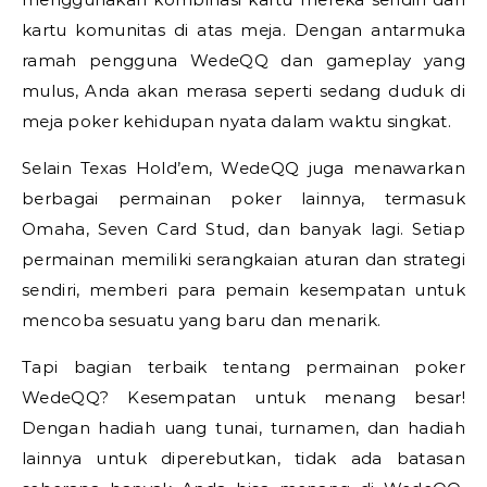
kartu komunitas di atas meja. Dengan antarmuka
ramah pengguna WedeQQ dan gameplay yang
mulus, Anda akan merasa seperti sedang duduk di
meja poker kehidupan nyata dalam waktu singkat.
Selain Texas Hold’em, WedeQQ juga menawarkan
berbagai permainan poker lainnya, termasuk
Omaha, Seven Card Stud, dan banyak lagi. Setiap
permainan memiliki serangkaian aturan dan strategi
sendiri, memberi para pemain kesempatan untuk
mencoba sesuatu yang baru dan menarik.
Tapi bagian terbaik tentang permainan poker
WedeQQ? Kesempatan untuk menang besar!
Dengan hadiah uang tunai, turnamen, dan hadiah
lainnya untuk diperebutkan, tidak ada batasan