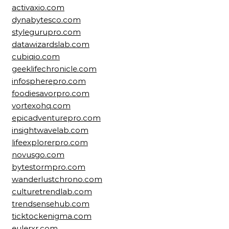
activaxio.com
dynabytesco.com
stylegurupro.com
datawizardslab.com
cubiqio.com
geeklifechronicle.com
infospherepro.com
foodiesavorpro.com
vortexohq.com
epicadventurepro.com
insightwavelab.com
lifeexplorerpro.com
novusgo.com
bytestormpro.com
wanderlustchrono.com
culturetrendlab.com
trendsensehub.com
ticktockenigma.com
eulerxr.com