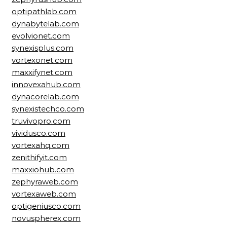
optipathlab.com
dynabytelab.com
evolvionet.com
synexisplus.com
vortexonet.com
maxxifynet.com
innovexahub.com
dynacorelab.com
synexistechco.com
truvivopro.com
vividusco.com
vortexahq.com
zenithifyit.com
maxxiohub.com
zephyraweb.com
vortexaweb.com
optigeniusco.com
novuspherex.com