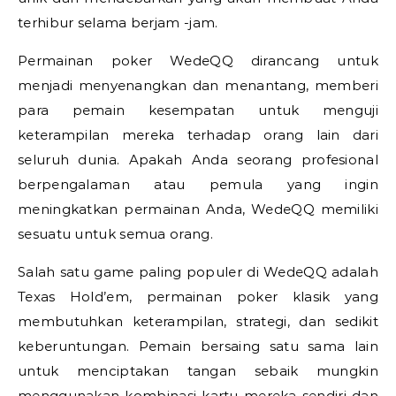
terhibur selama berjam -jam.
Permainan poker WedeQQ dirancang untuk
menjadi menyenangkan dan menantang, memberi
para pemain kesempatan untuk menguji
keterampilan mereka terhadap orang lain dari
seluruh dunia. Apakah Anda seorang profesional
berpengalaman atau pemula yang ingin
meningkatkan permainan Anda, WedeQQ memiliki
sesuatu untuk semua orang.
Salah satu game paling populer di WedeQQ adalah
Texas Hold’em, permainan poker klasik yang
membutuhkan keterampilan, strategi, dan sedikit
keberuntungan. Pemain bersaing satu sama lain
untuk menciptakan tangan sebaik mungkin
menggunakan kombinasi kartu mereka sendiri dan