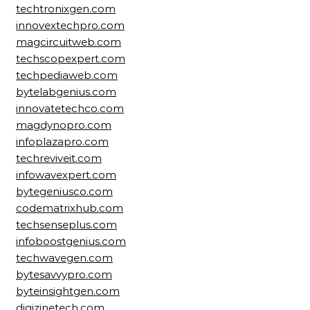
techtronixgen.com
innovextechpro.com
magcircuitweb.com
techscopexpert.com
techpediaweb.com
bytelabgenius.com
innovatetechco.com
magdynopro.com
infoplazapro.com
techreviveit.com
infowavexpert.com
bytegeniusco.com
codematrixhub.com
techsenseplus.com
infoboostgenius.com
techwavegen.com
bytesavvypro.com
byteinsightgen.com
digizinetech.com