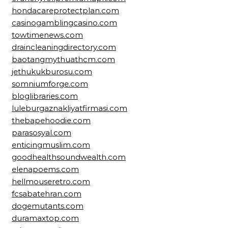
hondacareprotectplan.com
casinogamblingcasino.com
towtimenews.com
draincleaningdirectory.com
baotangmythuathcm.com
jethukukburosu.com
somniumforge.com
bloglibraries.com
luleburgaznakliyatfirmasi.com
thebapehoodie.com
parasosyal.com
enticingmuslim.com
goodhealthsoundwealth.com
elenapoems.com
hellmouseretro.com
fcsabatehran.com
dogemutants.com
duramaxtop.com