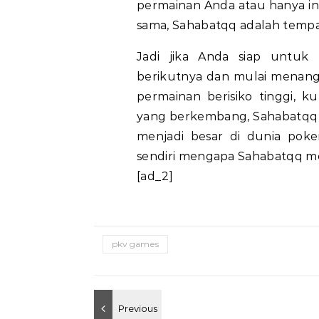
permainan Anda atau hanya i
sama, Sahabatqq adalah temp
Jadi jika Anda siap untu
berikutnya dan mulai menang
permainan berisiko tinggi, 
yang berkembang, Sahabatqq a
menjadi besar di dunia poke
sendiri mengapa Sahabatqq me
[ad_2]
pkv games