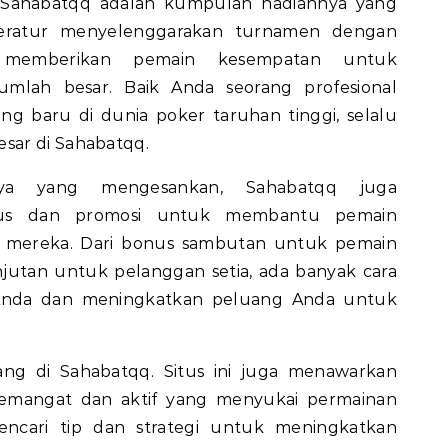
a Sahabatqq adalah kumpulan hadiahnya yang
 teratur menyelenggarakan turnamen dengan
 memberikan pemain kesempatan untuk
mlah besar. Baik Anda seorang profesional
g baru di dunia poker taruhan tinggi, selalu
sar di Sahabatqq.
nya yang mengesankan, Sahabatqq juga
us dan promosi untuk membantu pemain
mereka. Dari bonus sambutan untuk pemain
jutan untuk pelanggan setia, ada banyak cara
nda dan meningkatkan peluang Anda untuk
ang di Sahabatqq. Situs ini juga menawarkan
emangat dan aktif yang menyukai permainan
ncari tip dan strategi untuk meningkatkan