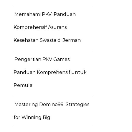
Memahami PKV: Panduan
Komprehensif Asuransi
Kesehatan Swasta di Jerman
Pengertian PKV Games:
Panduan Komprehensif untuk
Pemula
Mastering Domino99: Strategies
for Winning Big