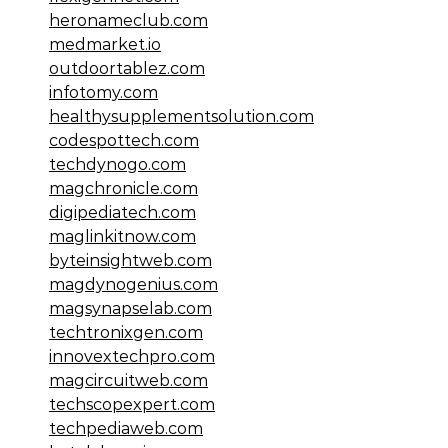
heronameclub.com
medmarket.io
outdoortablez.com
infotomy.com
healthysupplementsolution.com
codespottech.com
techdynogo.com
magchronicle.com
digipediatech.com
maglinkitnow.com
byteinsightweb.com
magdynogenius.com
magsynapselab.com
techtronixgen.com
innovextechpro.com
magcircuitweb.com
techscopexpert.com
techpediaweb.com