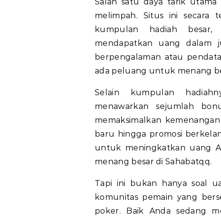
Salah satu daya tarik utam
melimpah. Situs ini secara
kumpulan hadiah besar,
mendapatkan uang dalam ju
berpengalaman atau pendatan
ada peluang untuk menang be
Selain kumpulan hadiah
menawarkan sejumlah bon
memaksimalkan kemenangan 
baru hingga promosi berkelan
untuk meningkatkan uang A
menang besar di Sahabatqq.
Tapi ini bukan hanya soal u
komunitas pemain yang bers
poker. Baik Anda sedang me