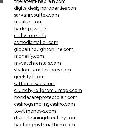
thelatestkhabrain.com
digitaldesignproperties.com
sarkariresultex.com
mealizo.com
barknpaws.net
cellostore.info
asmediamaker.com
globalthoughtonline.com
moneiify.com
myyatchrentals.com
shalomcandlestores.com
geekifyit.com
sattamatkaes.com
crunchyrollpremiumapk.com
hondacareprotectplan.com
casinogamblingcasino.com
towtimenews.com
draincleaningdirectory.com
baotangmythuathcm.com