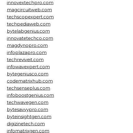
innovextechpro.com
magcircuitweb.com
techscopexpert.com
techpediaweb.com
bytelabgenius.com
innovatetechco.com
magdynopro.com
infoplazapro.com
techreviveit.com
infowavexpert.com
bytegeniusco.com
codematrixhub.com
techsenseplus.com
infoboostgenius.com
techwavegen.com
bytesavvypro.com
byteinsightgen.com
digizinetech.com
infomatrixgen.com