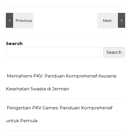
Search
Search
Memahami PKV: Panduan Komprehensif Asuransi
Kesehatan Swasta di Jerman
Pengertian PKV Games: Panduan Komprehensif
untuk Pemula