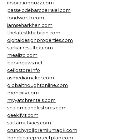
insprationbuzz.com
passeiodebarcoarraial.com
fondworth.com
iamseharkhan.com
thelatestkhabrain.com
digitaldesignproperties.com
sarkariresultex.com
mealizo.com
barknpaws.net
cellostore.info
asmediamaker.com
globalthoughtonline.com
moneiify.com
myyatchrentals.com
shalomcandlestores.com
geekifyit.com
sattamatkaes.com
crunchyrollpremiumapk.com
hondacareprotectplan.com