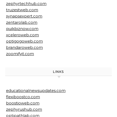
zephyrtechhub.com
truzestweb.com
synapsexpert.com
zentarolab.com
quikbiznow.com
xceleroweb.com
optigogoweb.com
brandaroweb.com
zoomifyit.com
LINKS
educationalnewsupdates.com
flexiboostco.com
boostioweb.com
zephyrushub.com
optipathlab.com