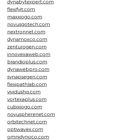
dynabytexpert.com
flexifyit.com
maxxiogo.com
novusgotech.com
nextronnet.com
dynamoxco.com
zenturogen.com
innovexaweb.com
brandioplus.com
dynawebpro.com
synapsegen.com
flexipathlab.com
vividushq.com
vortexaplus.com
cubixiogo.com
novuspherenet.com
orbitechnet.com
optiwavex.com
omnidynoco.com