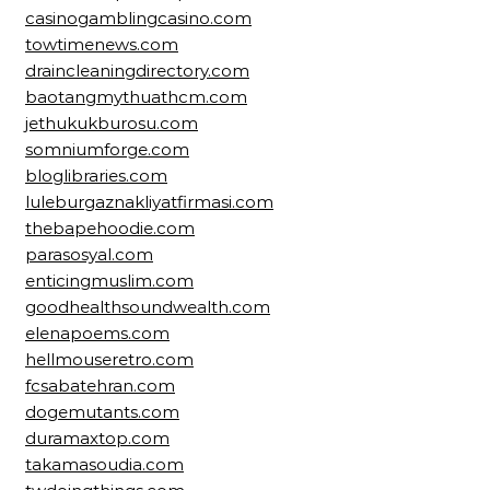
casinogamblingcasino.com
towtimenews.com
draincleaningdirectory.com
baotangmythuathcm.com
jethukukburosu.com
somniumforge.com
bloglibraries.com
luleburgaznakliyatfirmasi.com
thebapehoodie.com
parasosyal.com
enticingmuslim.com
goodhealthsoundwealth.com
elenapoems.com
hellmouseretro.com
fcsabatehran.com
dogemutants.com
duramaxtop.com
takamasoudia.com