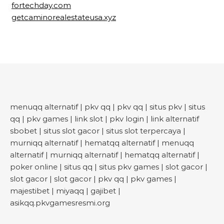
fortechday.com
getcaminorealestateusa.xyz
menuqq alternatif
|
pkv qq
|
pkv qq
|
situs pkv
|
situs
qq
|
pkv games
|
link slot
|
pkv login
|
link alternatif
sbobet
|
situs slot gacor
|
situs slot terpercaya
|
murniqq alternatif
|
hematqq alternatif
|
menuqq
alternatif
|
murniqq alternatif
|
hematqq alternatif
|
poker online
|
situs qq
|
situs pkv games
|
slot gacor
|
slot gacor
|
slot gacor
|
pkv qq
|
pkv games
|
majestibet
|
miyaqq
|
gajibet
|
asikqq.pkvgamesresmi.org