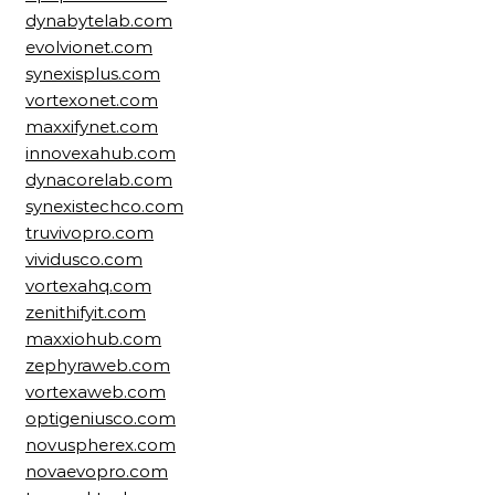
dynabytelab.com
evolvionet.com
synexisplus.com
vortexonet.com
maxxifynet.com
innovexahub.com
dynacorelab.com
synexistechco.com
truvivopro.com
vividusco.com
vortexahq.com
zenithifyit.com
maxxiohub.com
zephyraweb.com
vortexaweb.com
optigeniusco.com
novuspherex.com
novaevopro.com