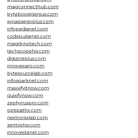
magconnecthub.com
byteboostgenius.com
synapsegoplus.com
infopedianet.com
codepulsenet.com
magdynotech.com
techscopehq.com
digizineplus.com
innovexaro.com
bytesourcelab.com
infosparknet.com
maxxifyitnow.com
quixifynow.com
zephyruspro.com
optipathx.com
nextronixlab.com
zentrixhq.com
innovestanet.com