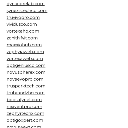
dynacorelab.com
synexistechco.com
truvivopro.com
vividusco.com
vortexahq.com
zenithifyit.com
maxxiohub.com
zephyraweb.com
vortexaweb.com
optigeniusco.com
novuspherex.com
novaevopro.com
trusparktech.com
trubrandzhq.com
boostifynet.com
nexventpro.com
zephyrtechx.com
optigoxpert.com
novuswayz.com