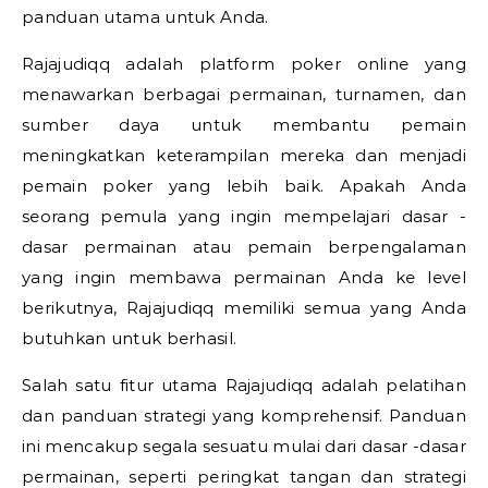
panduan utama untuk Anda.
Rajajudiqq adalah platform poker online yang
menawarkan berbagai permainan, turnamen, dan
sumber daya untuk membantu pemain
meningkatkan keterampilan mereka dan menjadi
pemain poker yang lebih baik. Apakah Anda
seorang pemula yang ingin mempelajari dasar -
dasar permainan atau pemain berpengalaman
yang ingin membawa permainan Anda ke level
berikutnya, Rajajudiqq memiliki semua yang Anda
butuhkan untuk berhasil.
Salah satu fitur utama Rajajudiqq adalah pelatihan
dan panduan strategi yang komprehensif. Panduan
ini mencakup segala sesuatu mulai dari dasar -dasar
permainan, seperti peringkat tangan dan strategi