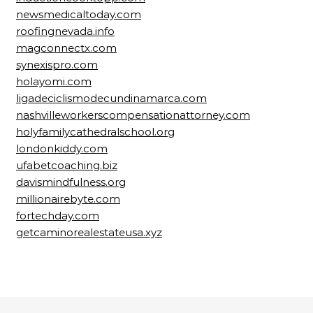
newsmedicaltoday.com
roofingnevada.info
magconnectx.com
synexispro.com
holayomi.com
ligadeciclismodecundinamarca.com
nashvilleworkerscompensationattorney.com
holyfamilycathedralschool.org
londonkiddy.com
ufabetcoaching.biz
davismindfulness.org
millionairebyte.com
fortechday.com
getcaminorealestateusa.xyz