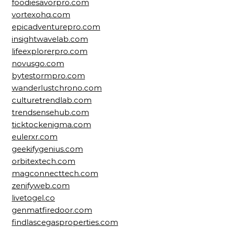
foodiesavorpro.com
vortexohq.com
epicadventurepro.com
insightwavelab.com
lifeexplorerpro.com
novusgo.com
bytestormpro.com
wanderlustchrono.com
culturetrendlab.com
trendsensehub.com
ticktockenigma.com
eulerxr.com
geekifygenius.com
orbitextech.com
magconnecttech.com
zenifyweb.com
livetogel.co
genmatfiredoor.com
findlascegasproperties.com