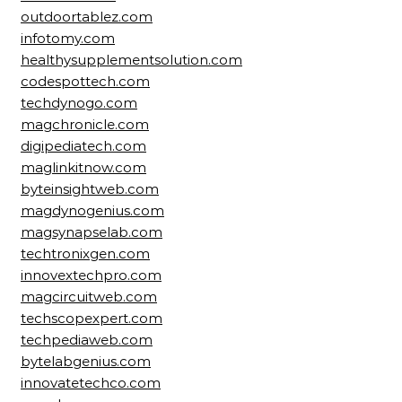
outdoortablez.com
infotomy.com
healthysupplementsolution.com
codespottech.com
techdynogo.com
magchronicle.com
digipediatech.com
maglinkitnow.com
byteinsightweb.com
magdynogenius.com
magsynapselab.com
techtronixgen.com
innovextechpro.com
magcircuitweb.com
techscopexpert.com
techpediaweb.com
bytelabgenius.com
innovatetechco.com