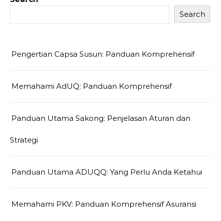
Search
Pengertian Capsa Susun: Panduan Komprehensif
Memahami AdUQ: Panduan Komprehensif
Panduan Utama Sakong: Penjelasan Aturan dan
Strategi
Panduan Utama ADUQQ: Yang Perlu Anda Ketahui
Memahami PKV: Panduan Komprehensif Asuransi