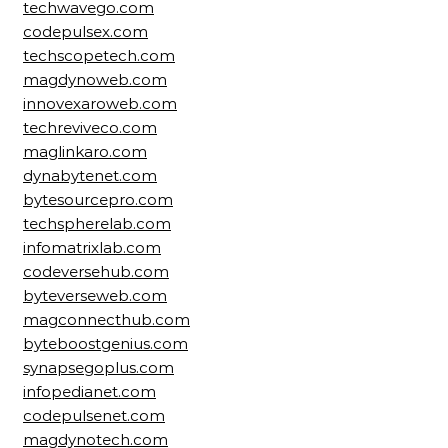
techwavego.com
codepulsex.com
techscopetech.com
magdynoweb.com
innovexaroweb.com
techreviveco.com
maglinkaro.com
dynabytenet.com
bytesourcepro.com
techspherelab.com
infomatrixlab.com
codeversehub.com
byteverseweb.com
magconnecthub.com
byteboostgenius.com
synapsegoplus.com
infopedianet.com
codepulsenet.com
magdynotech.com