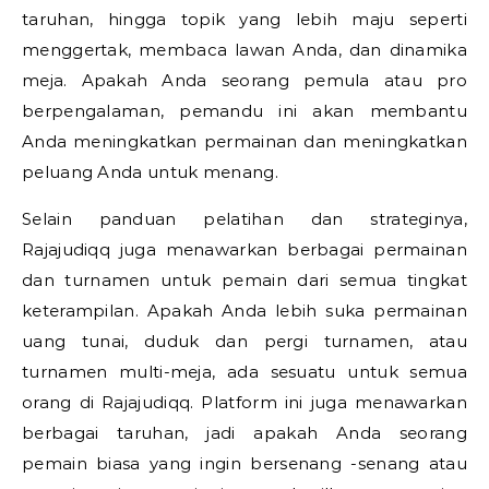
taruhan, hingga topik yang lebih maju seperti
menggertak, membaca lawan Anda, dan dinamika
meja. Apakah Anda seorang pemula atau pro
berpengalaman, pemandu ini akan membantu
Anda meningkatkan permainan dan meningkatkan
peluang Anda untuk menang.
Selain panduan pelatihan dan strateginya,
Rajajudiqq juga menawarkan berbagai permainan
dan turnamen untuk pemain dari semua tingkat
keterampilan. Apakah Anda lebih suka permainan
uang tunai, duduk dan pergi turnamen, atau
turnamen multi-meja, ada sesuatu untuk semua
orang di Rajajudiqq. Platform ini juga menawarkan
berbagai taruhan, jadi apakah Anda seorang
pemain biasa yang ingin bersenang -senang atau