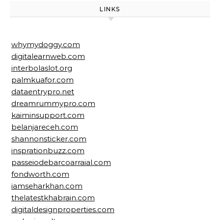
LINKS
whymydoggy.com
digitalearnweb.com
interbolaslot.org
palmkuafor.com
dataentrypro.net
dreamrummypro.com
kaiminsupport.com
belanjareceh.com
shannonsticker.com
insprationbuzz.com
passeiodebarcoarraial.com
fondworth.com
iamseharkhan.com
thelatestkhabrain.com
digitaldesignproperties.com