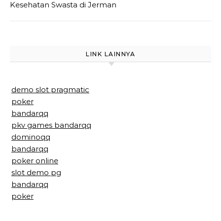
Kesehatan Swasta di Jerman
LINK LAINNYA
demo slot pragmatic
poker
bandarqq
pkv games bandarqq
dominoqq
bandarqq
poker online
slot demo pg
bandarqq
poker