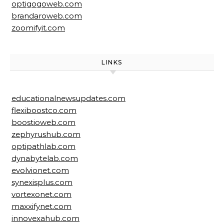
optigogoweb.com
brandaroweb.com
zoomifyit.com
LINKS
educationalnewsupdates.com
flexiboostco.com
boostioweb.com
zephyrushub.com
optipathlab.com
dynabytelab.com
evolvionet.com
synexisplus.com
vortexonet.com
maxxifynet.com
innovexahub.com