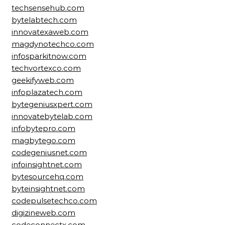
techsensehub.com
bytelabtech.com
innovatexaweb.com
magdynotechco.com
infosparkitnow.com
techvortexco.com
geekifyweb.com
infoplazatech.com
bytegeniusxpert.com
innovatebytelab.com
infobytepro.com
magbytego.com
codegeniusnet.com
infoinsightnet.com
bytesourcehq.com
byteinsightnet.com
codepulsetechco.com
digizineweb.com
codeconnectx.com