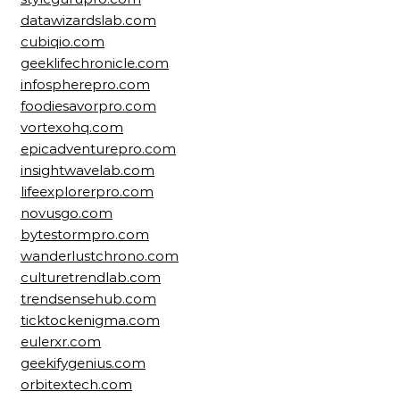
datawizardslab.com
cubiqio.com
geeklifechronicle.com
infospherepro.com
foodiesavorpro.com
vortexohq.com
epicadventurepro.com
insightwavelab.com
lifeexplorerpro.com
novusgo.com
bytestormpro.com
wanderlustchrono.com
culturetrendlab.com
trendsensehub.com
ticktockenigma.com
eulerxr.com
geekifygenius.com
orbitextech.com