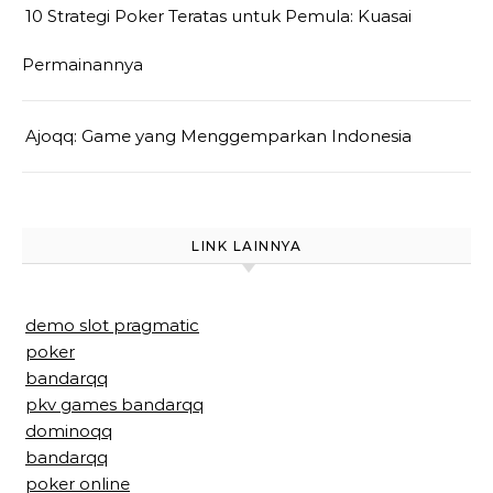
10 Strategi Poker Teratas untuk Pemula: Kuasai
Permainannya
Ajoqq: Game yang Menggemparkan Indonesia
LINK LAINNYA
demo slot pragmatic
poker
bandarqq
pkv games bandarqq
dominoqq
bandarqq
poker online