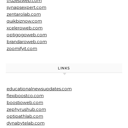
truzestweb.com
synapsexpert.com
zentarolab.com
quikbiznow.com
xceleroweb.com
optigogoweb.com
brandaroweb.com
zoomifyit.com
LINKS
educationalnewsupdates.com
flexiboostco.com
boostioweb.com
zephyrushub.com
optipathlab.com
dynabytelab.com