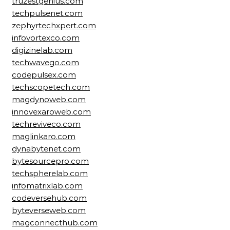
truzestgenius.com
techpulsenet.com
zephyrtechxpert.com
infovortexco.com
digizinelab.com
techwavego.com
codepulsex.com
techscopetech.com
magdynoweb.com
innovexaroweb.com
techreviveco.com
maglinkaro.com
dynabytenet.com
bytesourcepro.com
techspherelab.com
infomatrixlab.com
codeversehub.com
byteverseweb.com
magconnecthub.com