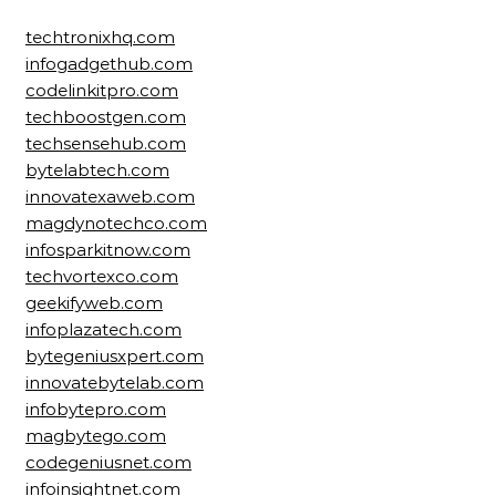
techtronixhq.com
infogadgethub.com
codelinkitpro.com
techboostgen.com
techsensehub.com
bytelabtech.com
innovatexaweb.com
magdynotechco.com
infosparkitnow.com
techvortexco.com
geekifyweb.com
infoplazatech.com
bytegeniusxpert.com
innovatebytelab.com
infobytepro.com
magbytego.com
codegeniusnet.com
infoinsightnet.com