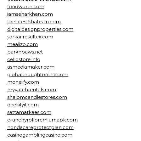
fondworth.com
iamseharkhan.com
thelatestkhabrain.com
digitaldesignproperties.com
sarkariresultex.com
mealizo.com
barknpaws.net
cellostore.info
asmediamaker.com
globalthoughtonline.com
moneiify.com
myyatchrentals.com
shalomcandlestores.com
geekifyit.com
sattamatkaes.com
crunchyrollpremiumapk.com
hondacareprotectplan.com
casinogamblingcasino.com