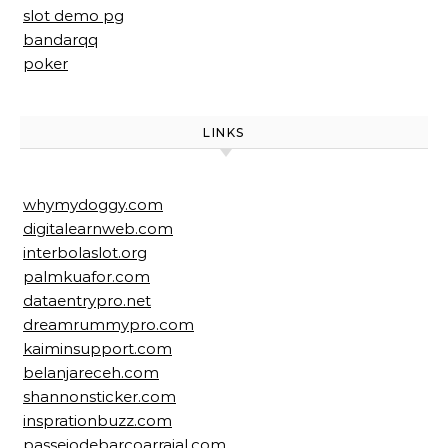
slot demo pg
bandarqq
poker
LINKS
whymydoggy.com
digitalearnweb.com
interbolaslot.org
palmkuafor.com
dataentrypro.net
dreamrummypro.com
kaiminsupport.com
belanjareceh.com
shannonsticker.com
insprationbuzz.com
passeiodebarcoarraial.com