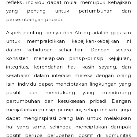
refleksi, individu dapat mulai memupuk kebajikan
yang penting untuk pertumbuhan dan
perkembangan pribadi.
Aspek penting lainnya dari Ahliqq adalah gagasan
untuk mempraktikkan kebajikan-kebajikan ini
dalam kehidupan sehari-hari. Dengan secara
konsisten menerapkan prinsip-prinsip kejujuran,
integritas, kerendahan hati, kasih sayang, dan
kesabaran dalam interaksi mereka dengan orang
lain, individu dapat menciptakan lingkungan yang
positif dan mendukung yang mendorong
pertumbuhan dan kesuksesan pribadi. Dengan
menjalankan prinsip-prinsip ini, setiap individu juga
dapat menginspirasi orang lain untuk melakukan
hal yang sama, sehingga menciptakan dampak
positif berupa perubahan positif di komunitas