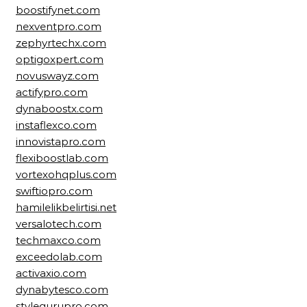
boostifynet.com
nexventpro.com
zephyrtechx.com
optigoxpert.com
novuswayz.com
actifypro.com
dynaboostx.com
instaflexco.com
innovistapro.com
flexiboostlab.com
vortexohqplus.com
swiftiopro.com
hamilelikbelirtisi.net
versalotech.com
techmaxco.com
exceedolab.com
activaxio.com
dynabytesco.com
stylegurupro.com