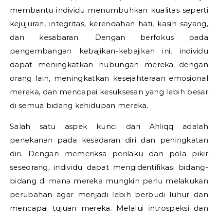
membantu individu menumbuhkan kualitas seperti
kejujuran, integritas, kerendahan hati, kasih sayang,
dan kesabaran. Dengan berfokus pada
pengembangan kebajikan-kebajikan ini, individu
dapat meningkatkan hubungan mereka dengan
orang lain, meningkatkan kesejahteraan emosional
mereka, dan mencapai kesuksesan yang lebih besar
di semua bidang kehidupan mereka.
Salah satu aspek kunci dari Ahliqq adalah
penekanan pada kesadaran diri dan peningkatan
diri. Dengan memeriksa perilaku dan pola pikir
seseorang, individu dapat mengidentifikasi bidang-
bidang di mana mereka mungkin perlu melakukan
perubahan agar menjadi lebih berbudi luhur dan
mencapai tujuan mereka. Melalui introspeksi dan