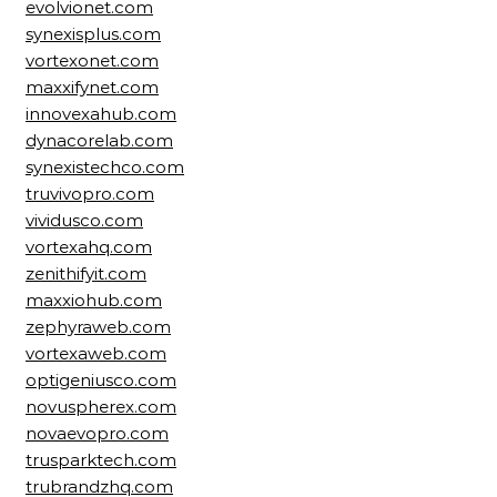
evolvionet.com
synexisplus.com
vortexonet.com
maxxifynet.com
innovexahub.com
dynacorelab.com
synexistechco.com
truvivopro.com
vividusco.com
vortexahq.com
zenithifyit.com
maxxiohub.com
zephyraweb.com
vortexaweb.com
optigeniusco.com
novuspherex.com
novaevopro.com
trusparktech.com
trubrandzhq.com