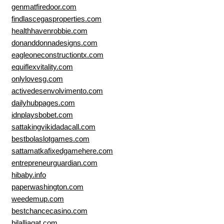
genmatfiredoor.com
findlascegasproperties.com
healthhavenrobbie.com
donanddonnadesigns.com
eagleoneconstructiontx.com
equiflexvitality.com
onlylovesg.com
activedesenvolvimento.com
dailyhubpages.com
idnplaysbobet.com
sattakingvikidadacall.com
bestbolaslotgames.com
sattamatkafixedgamehere.com
entrepreneurguardian.com
hibaby.info
paperwashington.com
weedemup.com
bestchancecasino.com
bilalliaqat.com