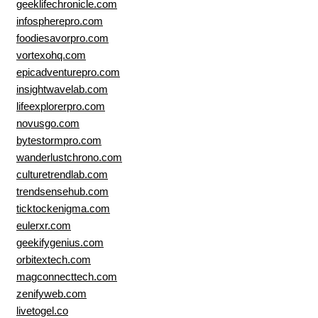
geeklifechronicle.com
infospherepro.com
foodiesavorpro.com
vortexohq.com
epicadventurepro.com
insightwavelab.com
lifeexplorerpro.com
novusgo.com
bytestormpro.com
wanderlustchrono.com
culturetrendlab.com
trendsensehub.com
ticktockenigma.com
eulerxr.com
geekifygenius.com
orbitextech.com
magconnecttech.com
zenifyweb.com
livetogel.co