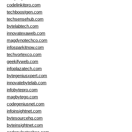
codelinkitpro.com
techboostgen.com
techsensehub.com
bytelabtech.com
innovatexaweb.com
magdynotechco.com
infosparkitnow.com
techvortexco.com
geekifyweb.com
infoplazatech.com
bytegeniusxpert.com
innovatebytelab.com
infobytepro.com
magbytego.com
codegeniusnet.com
infoinsightnet.com
bytesourcehq.com
byteinsightnet.com