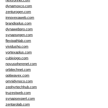
nextronnet.com
dynamoxco.com
zenturogen.com
innovexaweb.com
brandioplus.com
dynawebpro.com
synapsegen.com
flexipathlab.com
vividushq.com
vortexaplus.com
cubixiogo.com
novuspherenet.com
orbitechnet.com
optiwavex.com
omnidynoco.com
zephyrtechhub.com
truzestweb.com
synapsexpert.com
zentarolab.com