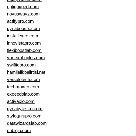
optigoxpert.com
novuswayz.com
actifypro.com
dynaboostx.com
instaflexco.com
innovistapro.com
flexiboostlab.com
vortexohqplus.com
swiftiopro.com
hamilelikbelirtisi.net
versalotech.com
techmaxco.com
exceedolab.com
activaxio.com
dynabytesco.com
stylegurupro.com
datawizardslab.com
cubiqio.com