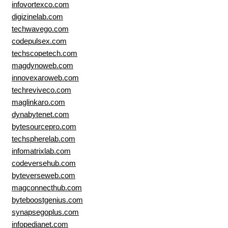
infovortexco.com
digizinelab.com
techwavego.com
codepulsex.com
techscopetech.com
magdynoweb.com
innovexaroweb.com
techreviveco.com
maglinkaro.com
dynabytenet.com
bytesourcepro.com
techspherelab.com
infomatrixlab.com
codeversehub.com
byteverseweb.com
magconnecthub.com
byteboostgenius.com
synapsegoplus.com
infopedianet.com