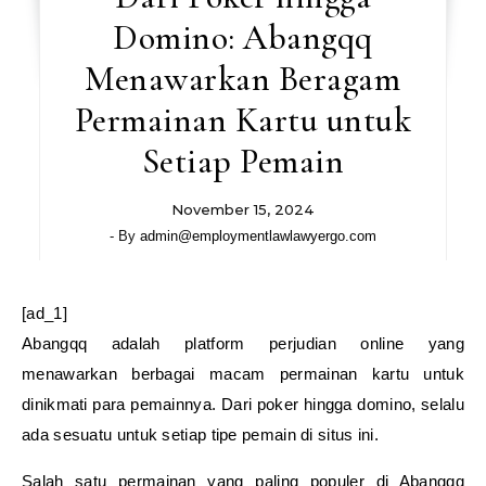
Domino: Abangqq
Menawarkan Beragam
Permainan Kartu untuk
Setiap Pemain
November 15, 2024
- By
admin@employmentlawlawyergo.com
[ad_1]
Abangqq adalah platform perjudian online yang
menawarkan berbagai macam permainan kartu untuk
dinikmati para pemainnya. Dari poker hingga domino, selalu
ada sesuatu untuk setiap tipe pemain di situs ini.
Salah satu permainan yang paling populer di Abangqq