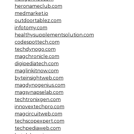
heronameclub.com
medmarket.io
outdoortablez.com
infotomy.com
healthysupplementsolution.com
codespottech.com
techdynogo.com
magchronicle.com
digipediatech.com
maglinkitnow.com
byteinsightweb.com
magdynogenius.com
magsynapselab.com
techtronixgen.com
innovextechpro.com
magcircuitweb.com
techscopexpert.com
techpediaweb.com