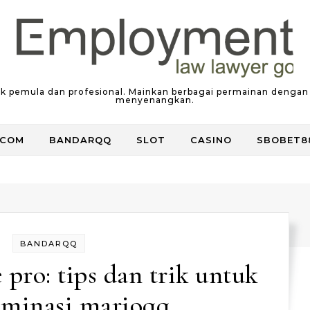
k pemula dan profesional. Mainkan berbagai permainan denga
menyenangkan.
.COM
BANDARQQ
SLOT
CASINO
SBOBET8
BANDARQQ
 pro: tips dan trik untuk
minasi marioqq