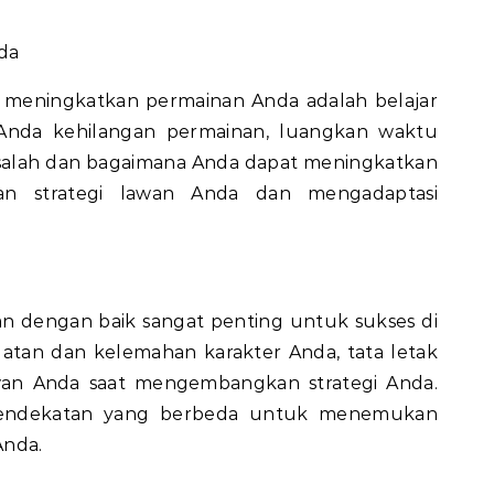
nda
k meningkatkan permainan Anda adalah belajar
 Anda kehilangan permainan, luangkan waktu
 salah dan bagaimana Anda dapat meningkatkan
kan strategi lawan Anda dan mengadaptasi
rkan dengan baik sangat penting untuk sukses di
atan dan kelemahan karakter Anda, tata letak
wan Anda saat mengembangkan strategi Anda.
pendekatan yang berbeda untuk menemukan
Anda.