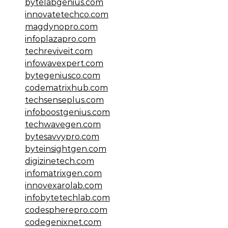
bytelabgenius.com
innovatetechco.com
magdynopro.com
infoplazapro.com
techreviveit.com
infowavexpert.com
bytegeniusco.com
codematrixhub.com
techsenseplus.com
infoboostgenius.com
techwavegen.com
bytesavvypro.com
byteinsightgen.com
digizinetech.com
infomatrixgen.com
innovexarolab.com
infobytetechlab.com
codespherepro.com
codegenixnet.com