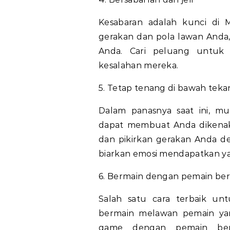
Kesabaran adalah kunci di
gerakan dan pola lawan Anda
Anda. Cari peluang untuk
kesalahan mereka.
5. Tetap tenang di bawah tek
Dalam panasnya saat ini, 
dapat membuat Anda dikenaka
dan pikirkan gerakan Anda den
biarkan emosi mendapatkan yan
6. Bermain dengan pemain b
Salah satu cara terbaik un
bermain melawan pemain ya
game dengan pemain ber