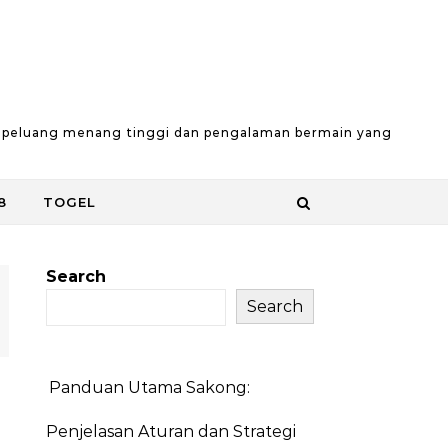
n peluang menang tinggi dan pengalaman bermain yang
8
TOGEL
Search
Search
Panduan Utama Sakong:
Penjelasan Aturan dan Strategi