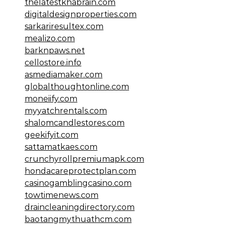
thelatestkhabrain.com
digitaldesignproperties.com
sarkariresultex.com
mealizo.com
barknpaws.net
cellostore.info
asmediamaker.com
globalthoughtonline.com
moneiify.com
myyatchrentals.com
shalomcandlestores.com
geekifyit.com
sattamatkaes.com
crunchyrollpremiumapk.com
hondacareprotectplan.com
casinogamblingcasino.com
towtimenews.com
draincleaningdirectory.com
baotangmythuathcm.com