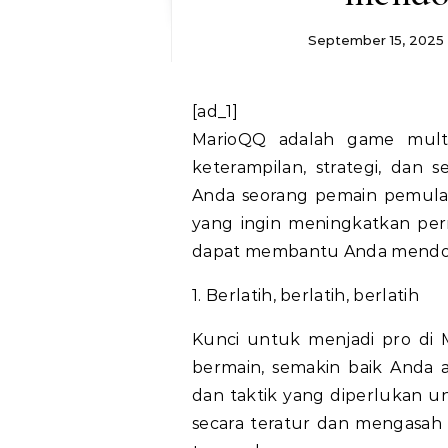
September 15, 2025
[ad_1]
MarioQQ adalah game mult
keterampilan, strategi, dan 
Anda seorang pemain pemula
yang ingin meningkatkan per
dapat membantu Anda mendomin
1. Berlatih, berlatih, berlatih
Kunci untuk menjadi pro di 
bermain, semakin baik Anda 
dan taktik yang diperlukan 
secara teratur dan mengasah