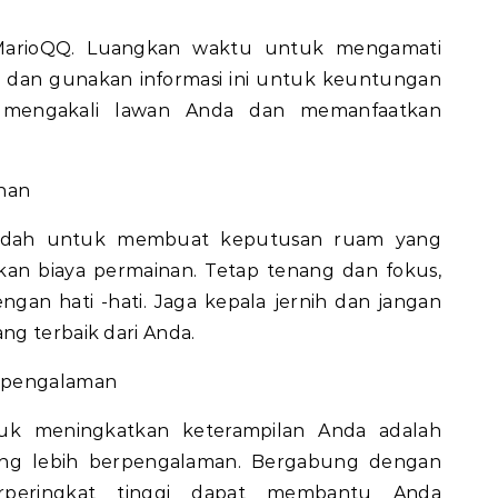
 MarioQQ. Luangkan waktu untuk mengamati
, dan gunakan informasi ini untuk keuntungan
 mengakali lawan Anda dan memanfaatkan
anan
mudah untuk membuat keputusan ruam yang
n biaya permainan. Tetap tenang dan fokus,
gan hati -hati. Jaga kepala jernih dan jangan
g terbaik dari Anda.
erpengalaman
tuk meningkatkan keterampilan Anda adalah
ng lebih berpengalaman. Bergabung dengan
peringkat tinggi dapat membantu Anda