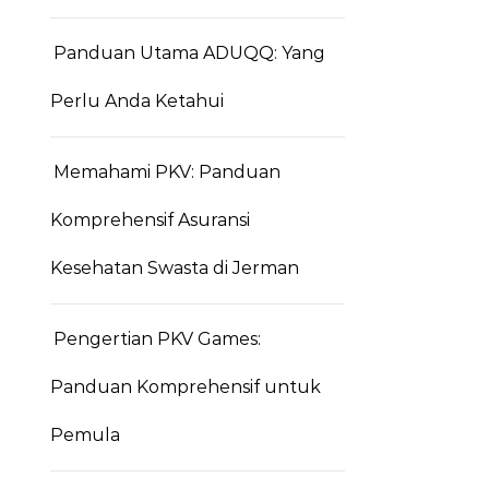
Panduan Utama ADUQQ: Yang
Perlu Anda Ketahui
Memahami PKV: Panduan
Komprehensif Asuransi
Kesehatan Swasta di Jerman
Pengertian PKV Games:
Panduan Komprehensif untuk
Pemula