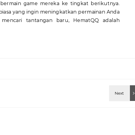
ermain game mereka ke tingkat berikutnya.
biasa yang ingin meningkatkan permainan Anda
 mencari tantangan baru, HematQQ adalah