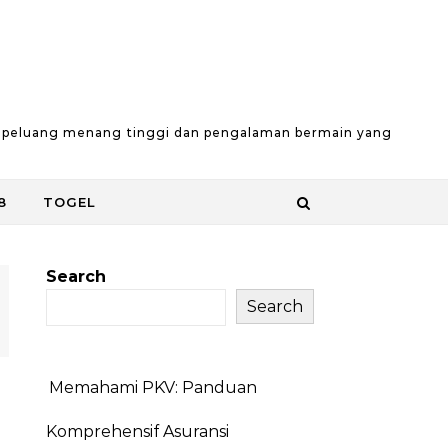
n peluang menang tinggi dan pengalaman bermain yang
8
TOGEL
Search
Search
Memahami PKV: Panduan
Komprehensif Asuransi