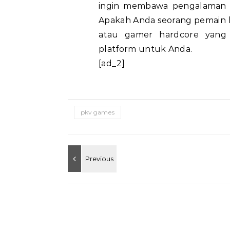
ingin membawa pengalaman b
Apakah Anda seorang pemain 
atau gamer hardcore yang
platform untuk Anda.
[ad_2]
pkv games