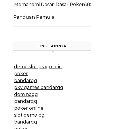
Memahami Dasar-Dasar Poker88:
Panduan Pemula
LINK LAINNYA
demo slot pragmatic
poker
bandarqq
pkv games bandarqq
dominoqq
bandarqq
poker online
slot demo pg
bandarqq
poker