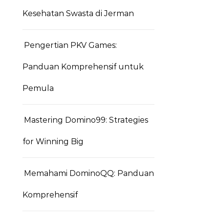
Kesehatan Swasta di Jerman
Pengertian PKV Games:
Panduan Komprehensif untuk
Pemula
Mastering Domino99: Strategies
for Winning Big
Memahami DominoQQ: Panduan
Komprehensif