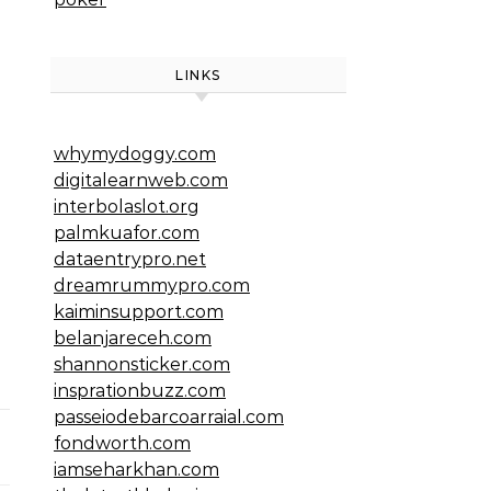
LINKS
whymydoggy.com
digitalearnweb.com
interbolaslot.org
palmkuafor.com
dataentrypro.net
dreamrummypro.com
kaiminsupport.com
belanjareceh.com
shannonsticker.com
insprationbuzz.com
passeiodebarcoarraial.com
fondworth.com
iamseharkhan.com