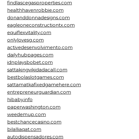
findlascegasproperties.com
healthhavenrobbie.com
donanddonnadesigns.com
eagleoneconstructiontx.com
equiflexvitality.com
onlylovesg.com
activedesenvolvimento.com
dailyhubpages.com
idnplaysbobet.com
sattakingvikidadacall.com
bestbolaslotgames.com
sattamatkafixedgamehere.com
entrepreneurguardian.com
hibaby.info
paperwashington.com
weedemup.com
bestchancecasino.com
bilalliaqat.com
autodispensadores.com