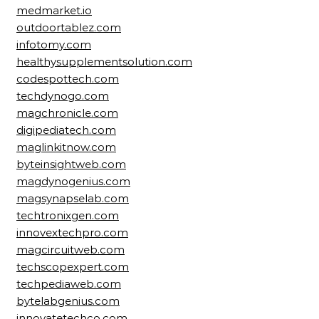
medmarket.io
outdoortablez.com
infotomy.com
healthysupplementsolution.com
codespottech.com
techdynogo.com
magchronicle.com
digipediatech.com
maglinkitnow.com
byteinsightweb.com
magdynogenius.com
magsynapselab.com
techtronixgen.com
innovextechpro.com
magcircuitweb.com
techscopexpert.com
techpediaweb.com
bytelabgenius.com
innovatetechco.com