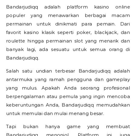
Bandarjudiqq adalah platform kasino online
populer yang menawarkan berbagai macam
permainan untuk dinikmati para pemain. Dari
favorit kasino klasik seperti poker, blackjack, dan
roulette hingga permainan slot yang menarik dan
banyak lagi, ada sesuatu untuk semua orang di
Bandarjudiqq.
Salah satu undian terbesar Bandarjudiqq adalah
antarmuka yang ramah pengguna dan gameplay
yang mulus. Apakah Anda seorang profesional
berpengalaman atau pemula yang ingin mencoba
keberuntungan Anda, Bandarjudiqq memudahkan
untuk memulai dan mulai menang besar.
Tapi bukan hanya game yang membuat
Bandarjudiqq menonjol. Platform ini juga