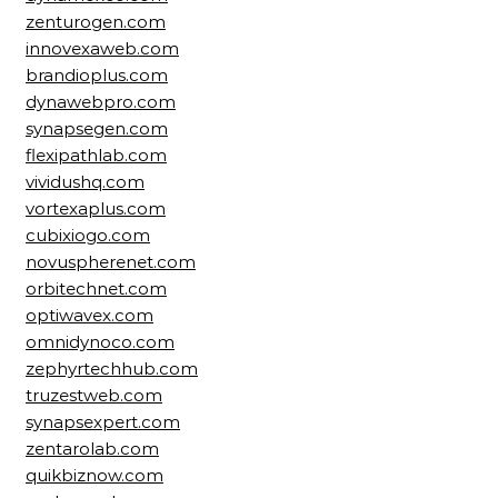
zenturogen.com
innovexaweb.com
brandioplus.com
dynawebpro.com
synapsegen.com
flexipathlab.com
vividushq.com
vortexaplus.com
cubixiogo.com
novuspherenet.com
orbitechnet.com
optiwavex.com
omnidynoco.com
zephyrtechhub.com
truzestweb.com
synapsexpert.com
zentarolab.com
quikbiznow.com