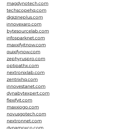
magdynotech.com
techscopehq.com
digizineplus.com
innovexaro.com
bytesourcelab.com
infosparknet.com
maxxifyitnow.com
quixifynow.com
zephyruspro.com
optipathx.com
nextronixlab.com
zentrixhq.com
innovestanet.com
dynabytexpert.com
flexifyit.com
maxxiogo.com
novusgotech.com
nextronnet.com
dynamoxco.com