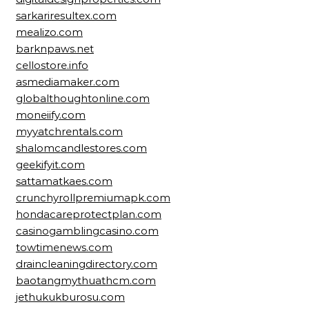
sarkariresultex.com
mealizo.com
barknpaws.net
cellostore.info
asmediamaker.com
globalthoughtonline.com
moneiify.com
myyatchrentals.com
shalomcandlestores.com
geekifyit.com
sattamatkaes.com
crunchyrollpremiumapk.com
hondacareprotectplan.com
casinogamblingcasino.com
towtimenews.com
draincleaningdirectory.com
baotangmythuathcm.com
jethukukburosu.com