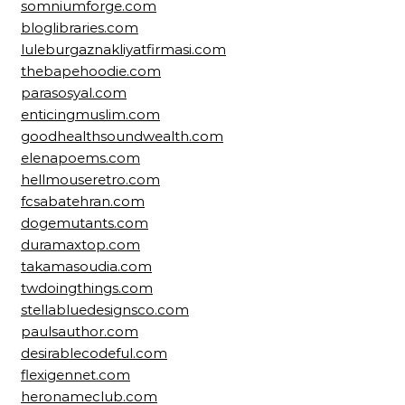
somniumforge.com
bloglibraries.com
luleburgaznakliyatfirmasi.com
thebapehoodie.com
parasosyal.com
enticingmuslim.com
goodhealthsoundwealth.com
elenapoems.com
hellmouseretro.com
fcsabatehran.com
dogemutants.com
duramaxtop.com
takamasoudia.com
twdoingthings.com
stellabluedesignsco.com
paulsauthor.com
desirablecodeful.com
flexigennet.com
heronameclub.com