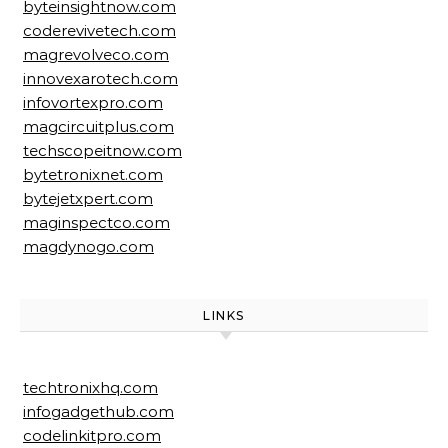
byteinsightnow.com
coderevivetech.com
magrevolveco.com
innovexarotech.com
infovortexpro.com
magcircuitplus.com
techscopeitnow.com
bytetronixnet.com
bytejetxpert.com
maginspectco.com
magdynogo.com
LINKS
techtronixhq.com
infogadgethub.com
codelinkitpro.com