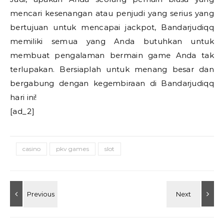
mencari kesenangan atau penjudi yang serius yang
bertujuan untuk mencapai jackpot, Bandarjudiqq
memiliki semua yang Anda butuhkan untuk
membuat pengalaman bermain game Anda tak
terlupakan. Bersiaplah untuk menang besar dan
bergabung dengan kegembiraan di Bandarjudiqq
hari ini!
[ad_2]
casino
pkv games
slot