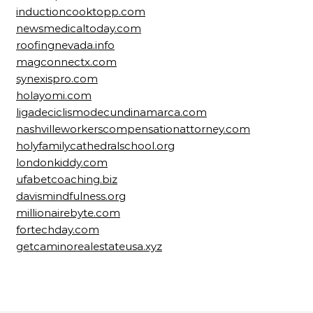
inductioncooktopp.com
newsmedicaltoday.com
roofingnevada.info
magconnectx.com
synexispro.com
holayomi.com
ligadeciclismodecundinamarca.com
nashvilleworkerscompensationattorney.com
holyfamilycathedralschool.org
londonkiddy.com
ufabetcoaching.biz
davismindfulness.org
millionairebyte.com
fortechday.com
getcaminorealestateusa.xyz