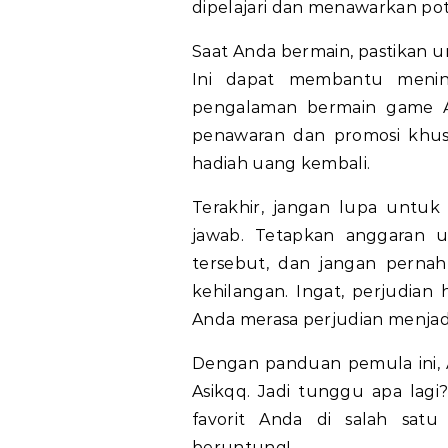
dipelajari dan menawarkan po
Saat Anda bermain, pastikan 
Ini dapat membantu meni
pengalaman bermain game A
penawaran dan promosi khusus
hadiah uang kembali.
Terakhir, jangan lupa untu
jawab. Tetapkan anggaran u
tersebut, dan jangan pern
kehilangan. Ingat, perjudian
Anda merasa perjudian menjad
Dengan panduan pemula ini, 
Asikqq. Jadi tunggu apa lagi
favorit Anda di salah satu
beruntung!