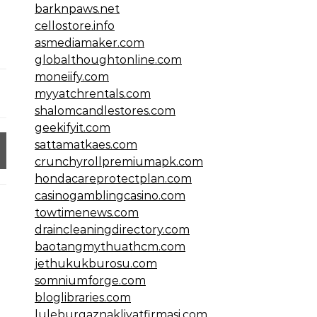
barknpaws.net
cellostore.info
asmediamaker.com
globalthoughtonline.com
moneiify.com
myyatchrentals.com
shalomcandlestores.com
geekifyit.com
sattamatkaes.com
crunchyrollpremiumapk.com
hondacareprotectplan.com
casinogamblingcasino.com
towtimenews.com
draincleaningdirectory.com
baotangmythuathcm.com
jethukukburosu.com
somniumforge.com
bloglibraries.com
luleburgaznakliyatfirmasi.com