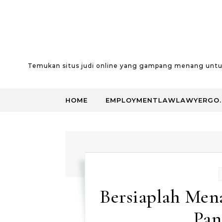
Skip to content
Temukan situs judi online yang gampang menang untu
HOME
EMPLOYMENTLAWLAWYERGO
Bersiaplah Men
Pan