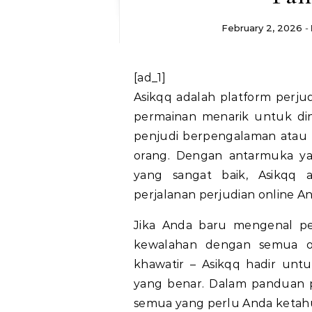
February 2, 2026
-
[ad_1]
Asikqq adalah platform perj
permainan menarik untuk din
penjudi berpengalaman atau 
orang. Dengan antarmuka y
yang sangat baik, Asikqq
perjalanan perjudian online An
Jika Anda baru mengenal per
kewalahan dengan semua op
khawatir – Asikqq hadir u
yang benar. Dalam panduan 
semua yang perlu Anda ketahu