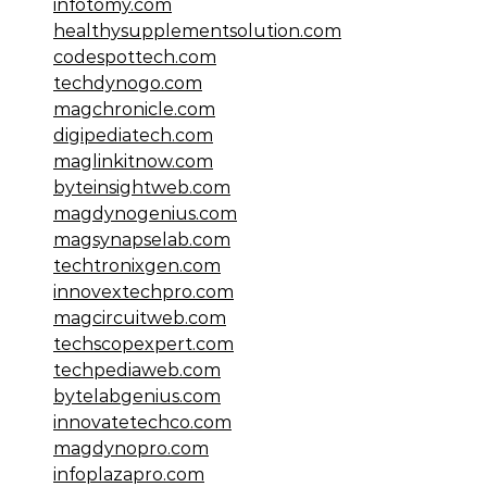
infotomy.com
healthysupplementsolution.com
codespottech.com
techdynogo.com
magchronicle.com
digipediatech.com
maglinkitnow.com
byteinsightweb.com
magdynogenius.com
magsynapselab.com
techtronixgen.com
innovextechpro.com
magcircuitweb.com
techscopexpert.com
techpediaweb.com
bytelabgenius.com
innovatetechco.com
magdynopro.com
infoplazapro.com