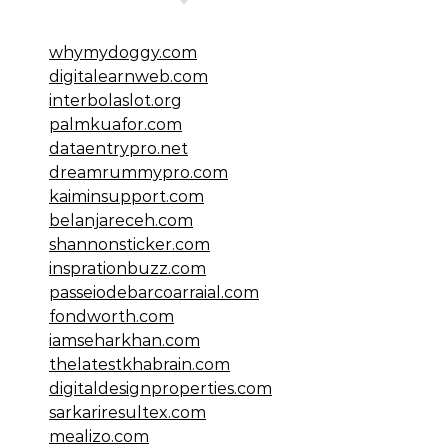
whymydoggy.com
digitalearnweb.com
interbolaslot.org
palmkuafor.com
dataentrypro.net
dreamrummypro.com
kaiminsupport.com
belanjareceh.com
shannonsticker.com
insprationbuzz.com
passeiodebarcoarraial.com
fondworth.com
iamseharkhan.com
thelatestkhabrain.com
digitaldesignproperties.com
sarkariresultex.com
mealizo.com