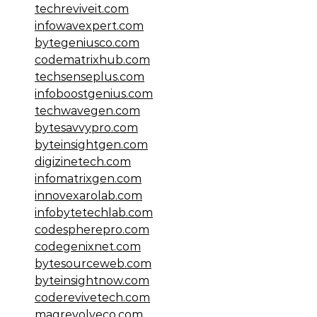
techreviveit.com
infowavexpert.com
bytegeniusco.com
codematrixhub.com
techsenseplus.com
infoboostgenius.com
techwavegen.com
bytesavvypro.com
byteinsightgen.com
digizinetech.com
infomatrixgen.com
innovexarolab.com
infobytetechlab.com
codespherepro.com
codegenixnet.com
bytesourceweb.com
byteinsightnow.com
coderevivetech.com
magrevolveco.com