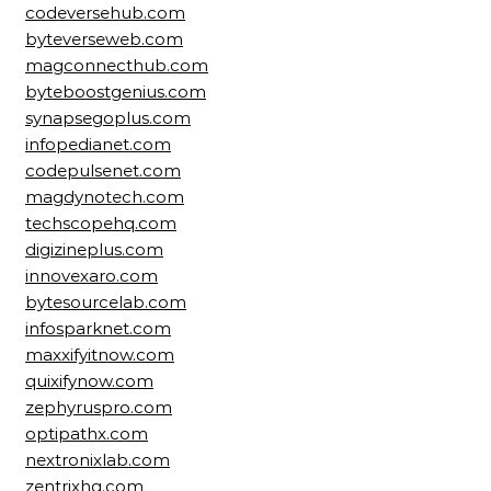
codeversehub.com
byteverseweb.com
magconnecthub.com
byteboostgenius.com
synapsegoplus.com
infopedianet.com
codepulsenet.com
magdynotech.com
techscopehq.com
digizineplus.com
innovexaro.com
bytesourcelab.com
infosparknet.com
maxxifyitnow.com
quixifynow.com
zephyruspro.com
optipathx.com
nextronixlab.com
zentrixhq.com