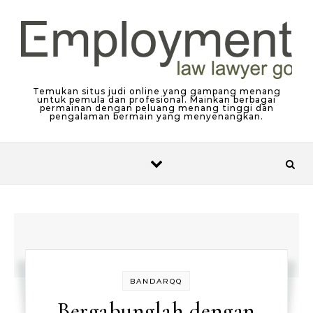
Skip to content
Temukan situs judi online yang gampang menang
untuk pemula dan profesional. Mainkan berbagai
permainan dengan peluang menang tinggi dan
pengalaman bermain yang menyenangkan.
BANDARQQ
Bergabunglah dengan