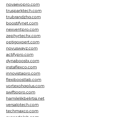
novaevopro.com
trusparktech.com
trubrandzhq.com
boostifynet.com
nexventpro.com
zephyrtechx.com
optigoxpert.com
novuswayz.com
actifypro.com
dynaboostx.com
instaflexco.com
innovistapro.com
flexiboostlab.com
vortexohqplus.com
swiftiopro.com
hamilelikbelirtisi.net
versalotech.com
techmaxco.com