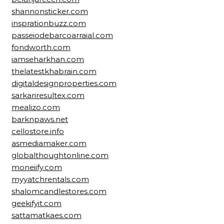
shannonsticker.com
insprationbuzz.com
passeiodebarcoarraial.com
fondworth.com
iamseharkhan.com
thelatestkhabrain.com
digitaldesignproperties.com
sarkariresultex.com
mealizo.com
barknpaws.net
cellostore.info
asmediamaker.com
globalthoughtonline.com
moneiify.com
myyatchrentals.com
shalomcandlestores.com
geekifyit.com
sattamatkaes.com