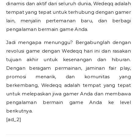
dinamis dan aktif dari seluruh dunia, Wedeqq adalah
tempat yang tepat untuk terhubung dengan gamer
lain, menjalin pertemanan baru, dan berbagi
pengalaman bermain game Anda.
Jadi mengapa menunggu? Bergabunglah dengan
revolusi game dengan Wedeqq hari ini dan rasakan
tujuan akhir untuk kesenangan dan hiburan.
Dengan beragam permainan, jaminan fair play,
promosi menarik, dan komunitas yang
berkembang, Wedeqq adalah tempat yang tepat
untuk melepaskan jiwa gamer Anda dan membawa
pengalaman bermain game Anda ke level
berikutnya.
[ad_2]