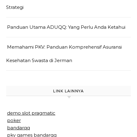
Strategi
Panduan Utama ADUQQ: Yang Perlu Anda Ketahui
Memahami PKV: Panduan Komprehensif Asuransi
Kesehatan Swasta di Jerman
LINK LAINNYA
demo slot pragmatic
poker
bandarqq
pkv games bandarqq