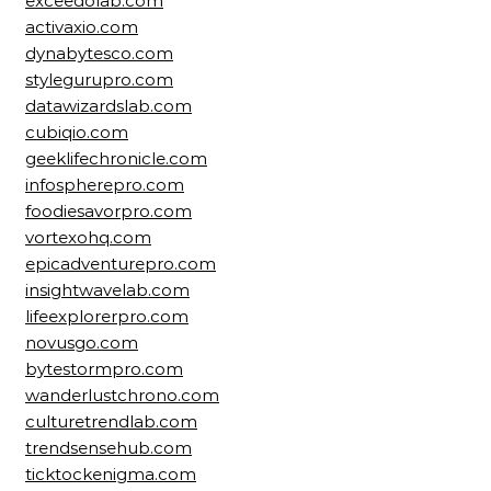
exceedolab.com
activaxio.com
dynabytesco.com
stylegurupro.com
datawizardslab.com
cubiqio.com
geeklifechronicle.com
infospherepro.com
foodiesavorpro.com
vortexohq.com
epicadventurepro.com
insightwavelab.com
lifeexplorerpro.com
novusgo.com
bytestormpro.com
wanderlustchrono.com
culturetrendlab.com
trendsensehub.com
ticktockenigma.com