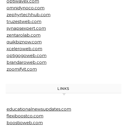
optiwavex.com
omnidynoco.com
zephyrtechhub.com
truzestweb.com
synapsexpert.com
zentarolab.com
quikbiznow.com
xceleroweb.com
optigogoweb.com
brandaroweb.com
zoomifyit.com
LINKS
educationalnewsupdates.com
flexiboostco.com
boostioweb.com