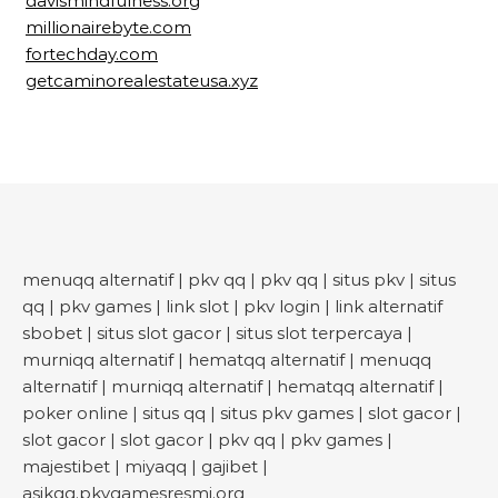
davismindfulness.org
millionairebyte.com
fortechday.com
getcaminorealestateusa.xyz
menuqq alternatif
|
pkv qq
|
pkv qq
|
situs pkv
|
situs
qq
|
pkv games
|
link slot
|
pkv login
|
link alternatif
sbobet
|
situs slot gacor
|
situs slot terpercaya
|
murniqq alternatif
|
hematqq alternatif
|
menuqq
alternatif
|
murniqq alternatif
|
hematqq alternatif
|
poker online
|
situs qq
|
situs pkv games
|
slot gacor
|
slot gacor
|
slot gacor
|
pkv qq
|
pkv games
|
majestibet
|
miyaqq
|
gajibet
|
asikqq.pkvgamesresmi.org