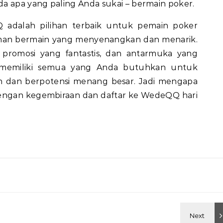
a apa yang paling Anda sukai – bermain poker.
 adalah pilihan terbaik untuk pemain poker
man bermain yang menyenangkan dan menarik.
promosi yang fantastis, dan antarmuka yang
emiliki semua yang Anda butuhkan untuk
n dan berpotensi menang besar. Jadi mengapa
gan kegembiraan dan daftar ke WedeQQ hari