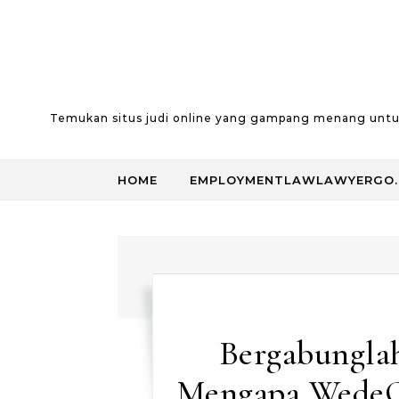
Skip to content
Temukan situs judi online yang gampang menang untu
HOME
EMPLOYMENTLAWLAWYERGO
Bergabungla
Mengapa WedeQQ