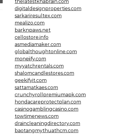
thelatestkhabrain.com
digitaldesignproperties.com
sarkariresultex.com
mealizo.com
barknpaws.net
cellostore.info
asmediamaker.com
globalthoughtonline.com
moneiify.com
myyatchrentals.com
shalomcandlestores.com
geekifyit.com
sattamatkaes.com
crunchyrollpremiumapk.com
hondacareprotectplan.com
casinogamblingcasino.com
towtimenews.com
draincleaningdirectory.com
baotangmythuathcm.com