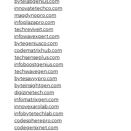
bytelabgenius.com
innovatetechco.com
magdynopro.com
infoplazapro.com
techreviveit.com
infowavexpert.com
bytegeniusco.com
codematrixhub.com
techsenseplus.com
infoboostgenius.com
techwavegen.com
bytesavvypro.com
byteinsightgen.com
digizinetech.com
infomatrixgen.com
innovexarolab.com
infobytetechlab.com
codespherepro.com
codegenixnet.com