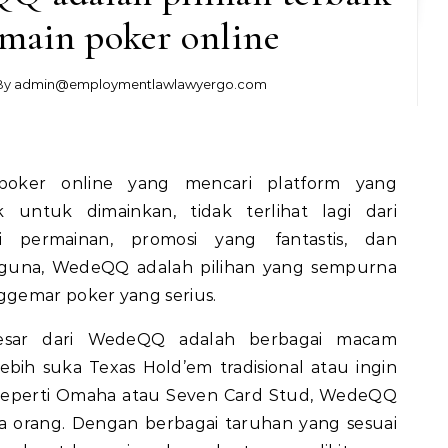
main poker online
By
admin@employmentlawlawyergo.com
poker online yang mencari platform yang
untuk dimainkan, tidak terlihat lagi dari
permainan, promosi yang fantastis, dan
guna, WedeQQ adalah pilihan yang sempurna
gemar poker yang serius.
besar dari WedeQQ adalah berbagai macam
bih suka Texas Hold’em tradisional atau ingin
seperti Omaha atau Seven Card Stud, WedeQQ
a orang. Dengan berbagai taruhan yang sesuai