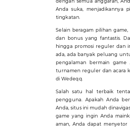
dengan semua anggaran, Anda
Anda suka, menjadikannya p
tingkatan.
Selain beragam pilihan gam
dan bonus yang fantastis. D
hingga promosi reguler dan 
ada, ada banyak peluang un
pengalaman bermain game 
turnamen reguler dan acara kh
di Wedeqq.
Salah satu hal terbaik te
pengguna. Apakah Anda berm
Anda, situs ini mudah dinav
game yang ingin Anda maink
aman, Anda dapat menyetor