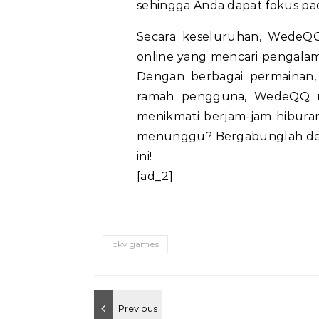
sehingga Anda dapat fokus pad
Secara keseluruhan, WedeQQ
online yang mencari pengala
Dengan berbagai permainan, 
ramah pengguna, WedeQQ m
menikmati berjam-jam hibura
menunggu? Bergabunglah den
ini!
[ad_2]
pkv games