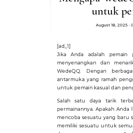
untuk pe
August 18, 2025
- 
[ad_1]
Jika Anda adalah pemain 
menyenangkan dan menarik 
WedeQQ. Dengan berbagai 
antarmuka yang ramah peng
untuk pemain kasual dan peng
Salah satu daya tarik ter
permainannya. Apakah Anda le
mencoba sesuatu yang baru 
memiliki sesuatu untuk semu