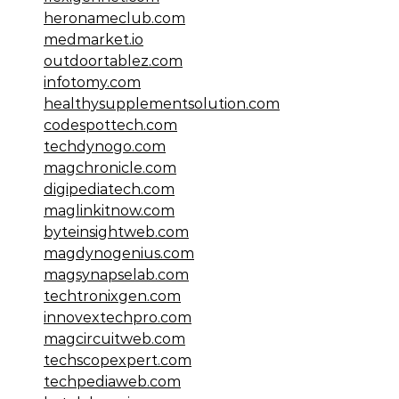
heronameclub.com
medmarket.io
outdoortablez.com
infotomy.com
healthysupplementsolution.com
codespottech.com
techdynogo.com
magchronicle.com
digipediatech.com
maglinkitnow.com
byteinsightweb.com
magdynogenius.com
magsynapselab.com
techtronixgen.com
innovextechpro.com
magcircuitweb.com
techscopexpert.com
techpediaweb.com