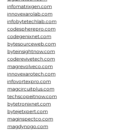
infomatrixgen.com
innovexarolab.com
infobytetechlab.com
codespherepro.com
codegenixnet.com
bytesourceweb.com
byteinsightnow.com
coderevivetech.com
magrevolveco.com
innovexarotech.com
infovortexpro.com
magcircuitplus.com
techscopeitnow.com
bytetronixnet.com
bytejetxpert.com
maginspectco.com
magdynogo.com