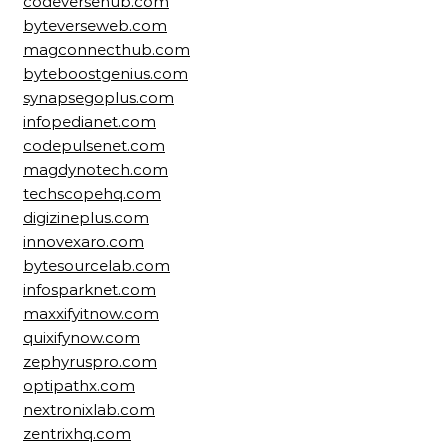
codeversehub.com
byteverseweb.com
magconnecthub.com
byteboostgenius.com
synapsegoplus.com
infopedianet.com
codepulsenet.com
magdynotech.com
techscopehq.com
digizineplus.com
innovexaro.com
bytesourcelab.com
infosparknet.com
maxxifyitnow.com
quixifynow.com
zephyruspro.com
optipathx.com
nextronixlab.com
zentrixhq.com