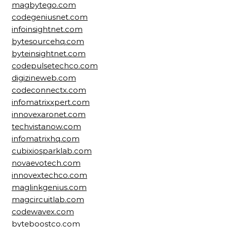
magbytego.com
codegeniusnet.com
infoinsightnet.com
bytesourcehq.com
byteinsightnet.com
codepulsetechco.com
digizineweb.com
codeconnectx.com
infomatrixxpert.com
innovexaronet.com
techvistanow.com
infomatrixhq.com
cubixiosparklab.com
novaevotech.com
innovextechco.com
maglinkgenius.com
magcircuitlab.com
codewavex.com
byteboostco.com