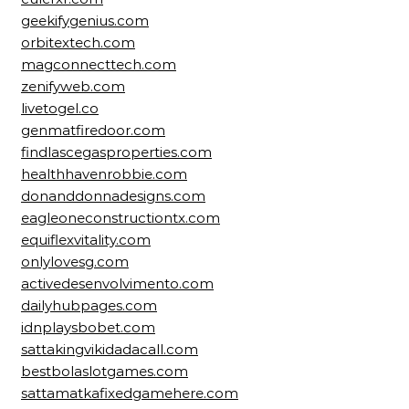
geekifygenius.com
orbitextech.com
magconnecttech.com
zenifyweb.com
livetogel.co
genmatfiredoor.com
findlascegasproperties.com
healthhavenrobbie.com
donanddonnadesigns.com
eagleoneconstructiontx.com
equiflexvitality.com
onlylovesg.com
activedesenvolvimento.com
dailyhubpages.com
idnplaysbobet.com
sattakingvikidadacall.com
bestbolaslotgames.com
sattamatkafixedgamehere.com