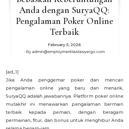
Anda dengan SuryaQQ:
Pengalaman Poker Online
Terbaik
February 5, 2026
- By
admin@employmentlawlawyergo.com
[ad_1]
Jika Anda penggemar poker dan mencari
pengalaman online yang baru dan menarik,
SuryaQQ adalah jawabannya. Platform poker online
mutakhir ini menawarkan pengalaman bermain
terbaik kepada pemain, dengan beragam
permainan, fitur, dan bonus untuk menghibur Anda
selama berjam-jam.