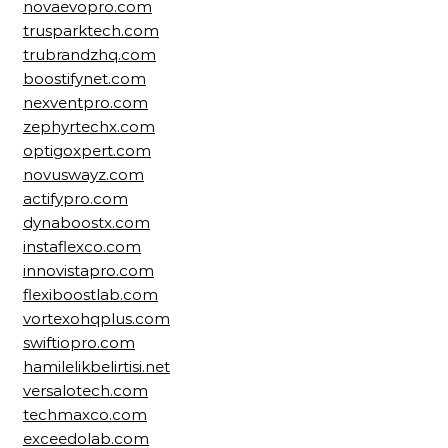
novaevopro.com
trusparktech.com
trubrandzhq.com
boostifynet.com
nexventpro.com
zephyrtechx.com
optigoxpert.com
novuswayz.com
actifypro.com
dynaboostx.com
instaflexco.com
innovistapro.com
flexiboostlab.com
vortexohqplus.com
swiftiopro.com
hamilelikbelirtisi.net
versalotech.com
techmaxco.com
exceedolab.com