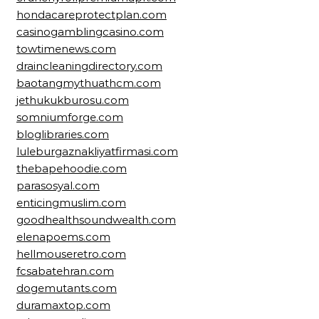
hondacareprotectplan.com
casinogamblingcasino.com
towtimenews.com
draincleaningdirectory.com
baotangmythuathcm.com
jethukukburosu.com
somniumforge.com
bloglibraries.com
luleburgaznakliyatfirmasi.com
thebapehoodie.com
parasosyal.com
enticingmuslim.com
goodhealthsoundwealth.com
elenapoems.com
hellmouseretro.com
fcsabatehran.com
dogemutants.com
duramaxtop.com