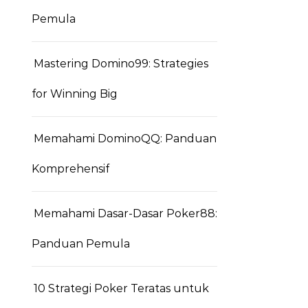
Pemula
Mastering Domino99: Strategies
for Winning Big
Memahami DominoQQ: Panduan
Komprehensif
Memahami Dasar-Dasar Poker88:
Panduan Pemula
10 Strategi Poker Teratas untuk