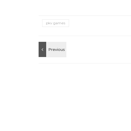
pkv games