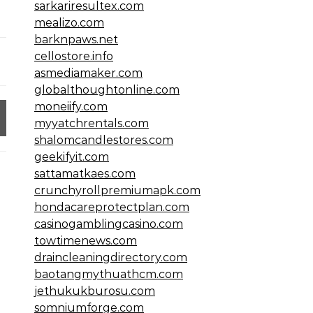
sarkariresultex.com
mealizo.com
barknpaws.net
cellostore.info
asmediamaker.com
globalthoughtonline.com
moneiify.com
myyatchrentals.com
shalomcandlestores.com
geekifyit.com
sattamatkaes.com
crunchyrollpremiumapk.com
hondacareprotectplan.com
casinogamblingcasino.com
towtimenews.com
draincleaningdirectory.com
baotangmythuathcm.com
jethukukburosu.com
somniumforge.com