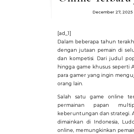
December 27, 2025
[ad_1]
Dalam beberapa tahun terakhi
dengan jutaan pemain di sel
dan kompetisi. Dari judul po
hingga game khusus seperti Am
para gamer yang ingin mengu
orang lain.
Salah satu game online te
permainan papan mult
keberuntungan dan strategi. 
dimainkan di Indonesia, Lud
online, memungkinkan pemain